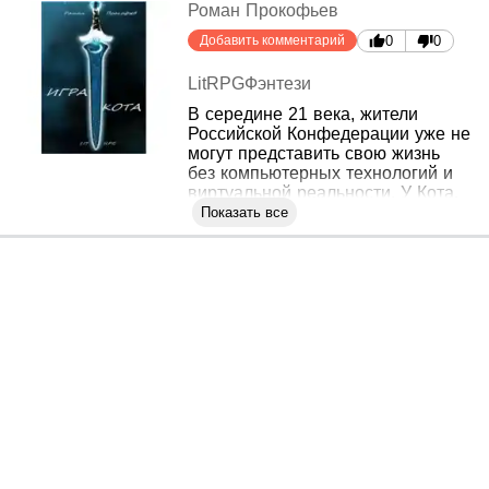
Роман Прокофьев
Добавить комментарий
0
0
LitRPG
Фэнтези
В середине 21 века, жители
Российской Конфедерации уже не
могут представить свою жизнь
без компьютерных технологий и
виртуальной реальности. У Кота,
торговца игровой валютой,
Показать все
наступает сложный период,
поскольку администрация игры
блокирует все его аккаунты. Он
срочно нуждается в новом
источнике дохода...