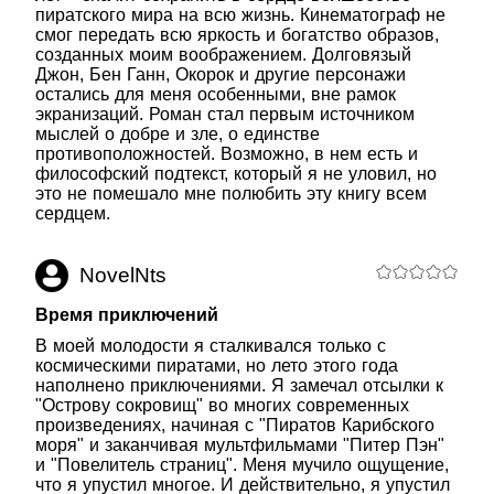
пиратского мира на всю жизнь. Кинематограф не
смог передать всю яркость и богатство образов,
созданных моим воображением. Долговязый
Джон, Бен Ганн, Окорок и другие персонажи
остались для меня особенными, вне рамок
экранизаций. Роман стал первым источником
мыслей о добре и зле, о единстве
противоположностей. Возможно, в нем есть и
философский подтекст, который я не уловил, но
это не помешало мне полюбить эту книгу всем
сердцем.
NovelNts
Время приключений
В моей молодости я сталкивался только с
космическими пиратами, но лето этого года
наполнено приключениями. Я замечал отсылки к
"Острову сокровищ" во многих современных
произведениях, начиная с "Пиратов Карибского
моря" и заканчивая мультфильмами "Питер Пэн"
и "Повелитель страниц". Меня мучило ощущение,
что я упустил многое. И действительно, я упустил