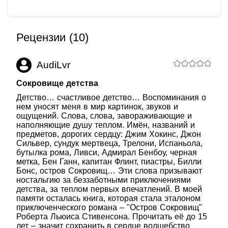
Рецензии (10)
AudiLvr
Сокровище детства
Детство… счастливое детство… Воспоминания о
нем уносят меня в мир картинок, звуков и
ощущений. Слова, слова, завораживающие и
наполняющие душу теплом. Имён, названий и
предметов, дорогих сердцу: Джим Хокинс, Джон
Сильвер, сундук мертвеца, Трелони, Испаньола,
бутылка рома, Ливси, Адмирал Бенбоу, черная
метка, Бен Ганн, капитан Флинт, пиастры, Билли
Бонс, остров Сокровищ… Эти слова призывают
ностальгию за беззаботными приключениями
детства, за теплом первых впечатлений. В моей
памяти осталась книга, которая стала эталоном
приключенческого романа – "Остров Сокровищ"
Роберта Льюиса Стивенсона. Прочитать её до 15
лет – значит сохранить в сердце волшебство