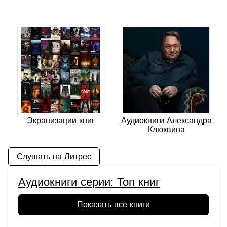
жизнь.
Аудиокнига Остров сокровищ -
является великолепным
произведением литературы,
которое остается популярным
уже более ста лет благодаря
своей захватывающей истории и
глубоким темам.
Остров сокровищ - аудиокнига
для детей, свистать всех наверх!
нас ждут приключения!
Экранизации книг
Аудиокниги Александра
Клюквина
Слушать на Литрес
Аудиокниги серии: Топ книг
Показать все книги