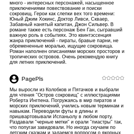
много - интересных персонажей, насыщенное
приключениями повествование и поиски
сокровищ. Герои как слепки вех того времени:
Юный Джим Хокинс, Доктор Ливси, Скваер,
Забавный нанятый капитан, Джон Сильвер. В
романе также есть персонаж Бен Ган, сыгравший
важную роль в событиях. Это квинтэссенция
жанра приключений - пираты, бравые парни, не
обремененные моралью, ищущие сокровища.
Роман наполнен описаниями морских просторов и
тропических островов. Очень рекомендую книгу
для летних приключений.
PagePls
Мы выросли из Колобков и Пятачков и выбрали
для чтения "Остров сокровищ" с иллюстрациями
Роберта Ингпена. Погружаясь в мир пиратов и
морских приключений, учились новым терминам и
навыкам. Переводили футы в длины и
пришвартовывали Испаньолу в любом порту.
Раздавали "черные метки" и орали "пиастры" так,
что попугаи завидовали. Но иногда скучаем по
детским сказкам и задаемся вопросом о якорных