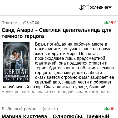
Последние
Фэнтези
6:47:09
2
0
Санд Амари - Светлая целительница для
темного герцога
Врач, погибшая на рабочем месте в
поликлинике, получает шанс на новую
жизнь в другом мире. Посчитав
происходящее лишь предсмертной
фантазией, она поддается страсти и
теряет бдительность в объятиях темного
герцога. Цена минутной слабости
оказывается огромной: маг забирает ее
светлый дар, лишает чести и обрекает
на публичный позор. Оказавшись на улице, бывший
медик решает не сдаваться и подписывает контракт на
работу санитаркой в опасном приграничном гарнизоне,
где остро не хватает врачей. Однако на месте героиня
узнает страшную правду: командование этой крепостью
Любовный роман
6:48:43
4
2
принял тот самый мужчина, который разрушил ее жизнь
и растоптал сердце.
Марина Кистяева - Однолюбы. Таежный