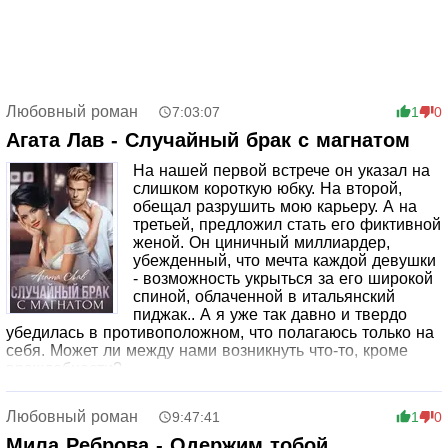
Любовный роман
7:03:07
1
0
Агата Лав - Случайный брак с магнатом
На нашей первой встрече он указал на
слишком короткую юбку. На второй,
обещал разрушить мою карьеру. А на
третьей, предложил стать его фиктивной
женой. Он циничный миллиардер,
убежденный, что мечта каждой девушки
- возможность укрыться за его широкой
спиной, облаченной в итальянский
пиджак.. А я уже так давно и твердо
убедилась в противоположном, что полагаюсь только на
себя. Может ли между нами возникнуть что-то, кроме
враждебности?
Слушать бесплатно аудиокнигу "Случайный брак с
магнатом" - Агата Лав.
Любовный роман
9:47:41
1
0
Мила Реброва - Одержим тобой