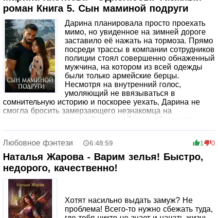
роман Книга 5. Сын маминой подруги
Дарина планировала просто проехать
мимо, но увиденное на зимней дороге
заставило её нажать на тормоза. Прямо
посреди трассы в компании сотрудников
полиции стоял совершенно обнаженный
мужчина, на котором из всей одежды
были только армейские берцы.
Несмотря на внутренний голос,
умоляющий не ввязываться в
сомнительную историю и поскорее уехать, Дарина не
смогла бросить замерзающего незнакомца на
пятиградусном морозе. Эта случайная и абсурдная
встреча на глухой дороге переворачивает её привычную
жизнь, вовлекая в водоворот непредсказуемых, опасных
Любовное фэнтези
6:48:59
1
0
и курьезных событий.
Наталья Жарова - Варим зелья! Быстро,
недорого, качественно!
Хотят насильно выдать замуж? Не
проблема! Всего-то нужно сбежать туда,
где тебя никто не знает и начать жизнь