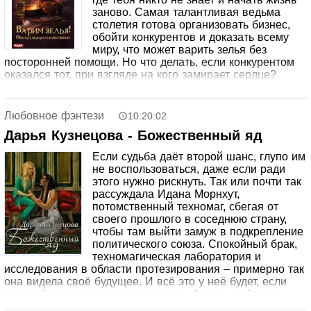
заново. Самая талантливая ведьма
столетия готова организовать бизнес,
обойти конкурентов и доказать всему
миру, что может варить зелья без
посторонней помощи. Но что делать, если конкурентом
оказался тот, при взгляде на кого замирает сердце?
Любовное фэнтези
10:20:02
Дарья Кузнецова - Божественный яд
Если судьба даёт второй шанс, глупо им
не воспользоваться, даже если ради
этого нужно рискнуть. Так или почти так
рассуждала Идана Морнхут,
потомственный техномаг, сбегая от
своего прошлого в соседнюю страну,
чтобы там выйти замуж в подкрепление
политического союза. Спокойный брак,
техномагическая лаборатория и
исследования в области протезирования – примерно так
она видела своё будущее. И всё это у неё будет, если
она выберет правильного мужчину. А если выберет
неправильного… Что ж, это хороший шанс узнать много