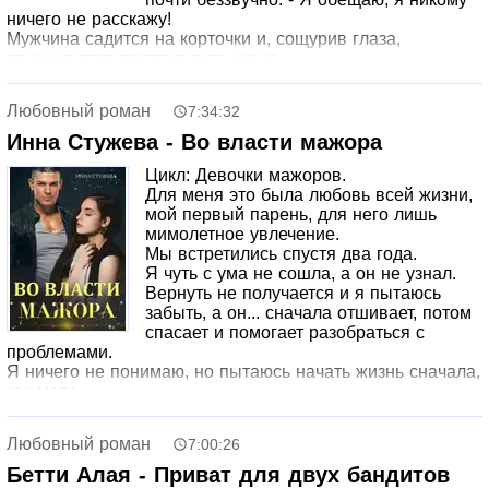
ничего не расскажу!
Мужчина садится на корточки и, сощурив глаза,
принимается разглядывать меня.
Ужас парализует. Зажмурившись, я не шевелюсь. Но в
глубине души теплится крохотная, как огонек спички,
Любовный роман
7:34:32
надежда - может, он забыл?.. Может, он не помнит того,
что сделал со мной?
Инна Стужева - Во власти мажора
Делаю неполный вдох и, открыв глаза, врезаюсь в
Цикл: Девочки мажоров.
тяжелый, как бетон, взгляд.
Для меня это была любовь всей жизни,
Помнит. Ничего он не забыл.
мой первый парень, для него лишь
✽✽✽✽✽
мимолетное увлечение.
От автора: Предупреждение: Жестко, эмоционально,
Мы встретились спустя два года.
местами грязно. Принуждение, нецензурная лексика,
Я чуть с ума не сошла, а он не узнал.
очень откровенно.
Вернуть не получается и я пытаюсь
забыть, а он... сначала отшивает, потом
спасает и помогает разобраться с
проблемами.
Я ничего не понимаю, но пытаюсь начать жизнь сначала,
как могу.
Любовный роман
7:00:26
Бетти Алая - Приват для двух бандитов