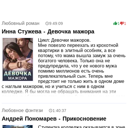
Любовный роман
9:49:09
1
1
Инна Стужева - Девочка мажора
Цикл: Девочки мажоров.
Мне повезло переехать из крохотной
квартирки в элитный особняк, а все
потому, что мама вышла замуж за очень
богатого человека. Только она не
предупредила, что у ее нового мужа
помимо миллионов есть очень
привлекательный сын. Теперь мне
предстоит не только жить в одном доме
с наглым мажором, но и учиться с ним в одном
колледже. Я бы могла не обращать внимания на эти
досадные обстоятельства, но как быть, если он то и дело
возникает словно из ниоткуда и портит мне жизнь? А
еще я сама, кажется, сошла с ума и влюбилась в него.
Любовное фэнтези
1:40:37
Андрей Пономарев - Прикосновение
Студентка колледжа оказывается в зоне