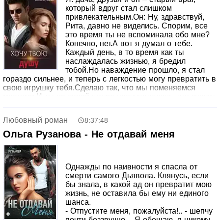
который вдруг стал слишком
привлекательным.Он: Ну, здравствуй,
Рита, давно не виделись. Спорим, все
это время ты не вспоминала обо мне?
Конечно, нет.А вот я думал о тебе.
Каждый день, в то время как ты
наслаждалась жизнью, я бредил
тобой.Но наваждение прошло, я стал
гораздо сильнее, и теперь с легкостью могу превратить в
свою игрушку тебя.Сделаю так, что мы поменяемся
местами.И ты на своей шкуре прочувствуешь, что значит
быть пустым местом для того, без кого твоя жизнь
теряет всякий смысл.
Любовный роман
8:37:48
Ольга Рузанова - Не отдавай меня
Однажды по наивности я спасла от
смерти самого Дьявола. Клянусь, если
бы знала, в какой ад он превратит мою
жизнь, не оставила бы ему ни единого
шанса.
- Отпустите меня, пожалуйста!.. - шепчу
почти беззвучно. - Я обещаю, я никому