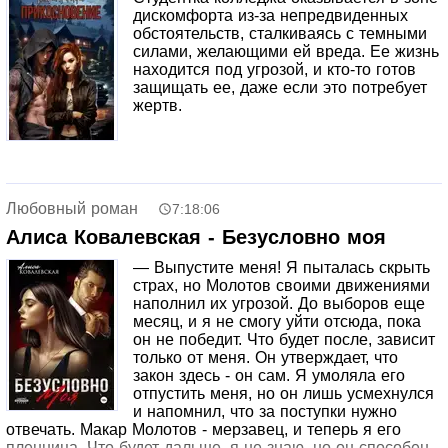
дискомфорта из-за непредвиденных
обстоятельств, сталкиваясь с темными
силами, желающими ей вреда. Ее жизнь
находится под угрозой, и кто-то готов
защищать ее, даже если это потребует
жертв.
Любовный роман
7:18:06
Алиса Ковалевская - Безусловно моя
— Выпустите меня! Я пыталась скрыть
страх, но Молотов своими движениями
наполнил их угрозой. До выборов еще
месяц, и я не смогу уйти отсюда, пока
он не победит. Что будет после, зависит
только от меня. Он утверждает, что
закон здесь - он сам. Я умоляла его
отпустить меня, но он лишь усмехнулся
и напомнил, что за поступки нужно
отвечать. Макар Молотов - мерзавец, и теперь я его
пленница. Что будет дальше, я не знаю, но он способен