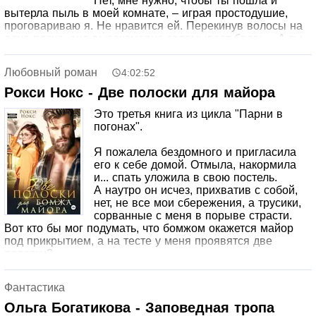
Нет, мне нужно, чтобы ты пошла и
буду только сегодня. Завтра снова стану прежней.
вытерла пыль в моей комнате, – играя простодушие,
проговариваю я. Не нравится ей. Перекинув волосы на
одно плечо, она высокомерно заламывает бровь.– А ты
кто такая, чтобы я для тебя это делала?– Жена Адама.
Законная.– А я девушка Адама. Любимая…– И
Любовный роман
4:02:52
горничная, – напоминаю с улыбкой. Я стала разменной
монетой. Гарантом мирного сосуществования двух
Рокси Нокс - Две полоски для майора
семей. Отец отдал меня Литовскому, своему врагу и
Это третья книга из цикла "Парни в
убийце моего брата, а тот поселил в одном доме со
погонах".
своей любовницей. Так и живем – он мною брезгует, а я
его люто ненавижу.
Я пожалела бездомного и пригласила
его к себе домой. Отмыла, накормила
и... спать уложила в свою постель.
А наутро он исчез, прихватив с собой,
нет, не все мои сбережения, а трусики,
сорванные с меня в порыве страсти.
Вот кто бы мог подумать, что бомжом окажется майор
под прикрытием, а на тесте у меня проявятся две
полоски?
❀❀❀❀❀
От автора:
Книги этой серии читаются по отдельности,
Фантастика
но написаны в едином стиле.
Ольга Богатикова - Заповедная тропа