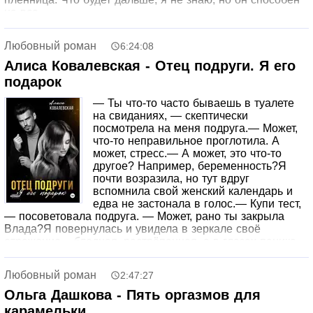
на все.
Любовный роман
6:24:08
Алиса Ковалевская - Отец подруги. Я его
подарок
— Ты что-то часто бываешь в туалете
на свиданиях, — скептически
посмотрела на меня подруга.— Может,
что-то неправильное проглотила. А
может, стресс.— А может, это что-то
другое? Например, беременность?Я
почти возразила, но тут вдруг
вспомнила свой женский календарь и
едва не застонала в голос.— Купи тест,
— посоветовала подруга. — Может, рано ты закрыла
Влада?Я повернулась и увидела в зеркале своё
отражение – бледная, растрёпанная, а в глазах паника.
Если это так, Влад мне не поможет. Секса с ним не было
уже больше месяца.Зато был с другим мужчиной.С
Любовный роман
2:47:27
супругом моей лучшей подруги, которому меня
подарили.
Ольга Дашкова - Пять оргазмов для
карамельки