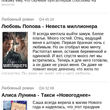
покажу ему, что скучные бухгалтерши способны на
многое.
Любовный роман
4:45:24
Любовь Попова - Невеста миллионера
Я всегда мечтала выйти замуж. Белое
платье. Много гостей. Отец, ведущий
меня к алтарю. Первая брачная ночь с
любимым. Но он отобрал мою мечту.
Растоптал меня, оставив беременной и
одинокой. И вот, спустя много лет мы
встретились. Теперь я для него готовлю,
а он даже не узнал меня. Он даже не
помнит юную девчонку, что жила по
соседству. Он даже не знает, что у него ребенок…
Любовный роман
6:32:08
Алиса Лунина - Такси «Новогоднее»
Саша всегда верила в магию Нового
года и надеялась, что этот праздник