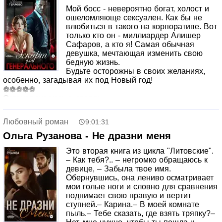
Мой босс - невероятно богат, холост и
ошеломляюще сексуален. Как бы не
влюбиться в такого на корпоративе. Вот
только кто он - миллиардер Алишер
Сафаров, а кто я! Самая обычная
девушка, мечтающая изменить свою
бедную жизнь.
Будьте осторожны в своих желаниях,
особенно, загадывая их под Новый год!
❁❁❁❁❁
Останавливаюсь в дверях.
- Спасибо, - выдерживаю небольшую паузу, испытывая
срочную потребность перевести дыхание, - за этот
Любовный роман
9:01:31
вечер.
Один шаг: остаётся только переступить порог. Кусаю
Ольга Рузанова - Не дразни меня
губы, вдыхаю глубже.
Это вторая книга из цикла "Литовские".
- Даш, - Алишер произносит моё имя с трескучим
– Как тебя?.. – негромко обращаюсь к
нажимом, - останься. Если хочешь.
девице, – Забыла твое имя.
С одной стороны, любопытная часть меня желает
Обернувшись, она лениво осматривает
продолжения, с другой - моя внутренняя моралистка не
мои голые ноги и словно для сравнения
даёт мне принять это предложение. Вот только я быстро
поднимает свою правую и вертит
ставлю последнюю на место!
ступней.– Карина.– В моей комнате
Во-первых, не с первым встречным, а с первым
пыль.– Тебе сказать, где взять тряпку?–
понравившимся. А во-вторых, не о чем думать. Такой я