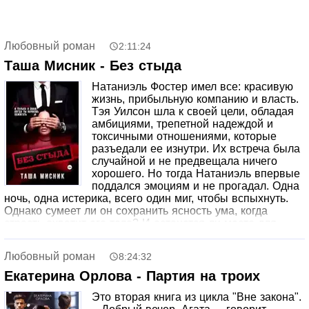
Любовный роман
2:11:24
Таша Мисник - Без стыда
Натаниэль Фостер имел все: красивую
жизнь, прибыльную компанию и власть.
Тэя Уилсон шла к своей цели, обладая
амбициями, трепетной надеждой и
токсичными отношениями, которые
разъедали ее изнутри. Их встреча была
случайной и не предвещала ничего
хорошего. Но тогда Натаниэль впервые
поддался эмоциям и не прогадал. Одна
ночь, одна истерика, всего один миг, чтобы вспыхнуть.
Однако сумеет ли он сохранить ясность ума, когда
страсть охватит его тело? И останется ли место для
любви, когда его сердце сгорит дотла?
Любовный роман
8:24:32
Екатерина Орлова - Партия на троих
Это вторая книга из цикла "Вне закона".