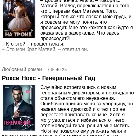
– Добрый вечер, Агата, – говорит...
Матвей. Взгляд переключается на того,
кто... первым был Матвеем. Того,
который только что ласкал мою грудь, и
я совсем не могу понять, что
происходит. Мне это кажется как будто я
оказалась в зазеркалье. Что здесь
происходит?!
– Кто это? – прошептала я.
– Это мой брат Матвей, – ответил он.
– Тогда кто ты? – спросила я.
– А я – Дэн, – сказал он. – Мы... близнецы, – добавил
Дэн, видя, что ответ на вопрос очевиден. Потом я
Любовный роман
5:40:25
перевела взгляд на Матвея, который сидел в кресле и с
интересом наблюдал за нами с Дэном. – Продолжайте. Я
Рокси Нокс - Генеральный Гад
хочу посмотреть, – сказал Матвей.
Случайно встретившись с новым
Слушать бесплатно аудиокнигу "Партия на троих" -
генеральным директором, я неожиданно
Екатерина Орлова.
стала объектом его неуважения.
Ошибочно приняв меня за уборщицу, он
назвал меня идиоткой и с тех пор не
перестает приставать ко мне. Хотя я
могу уволиться и избавиться от него,
этот молодой тиран решил мне мстить.
Но я не позволю ему унижать меня и