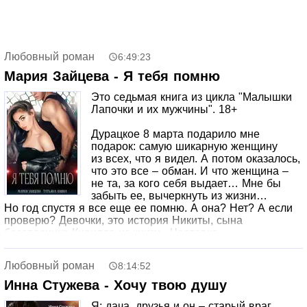
Любовный роман
6:49:23
Мария Зайцева - Я тебя помню
Это седьмая книга из цикла "Малышки
Лапочки и их мужчины". 18+
Дурацкое 8 марта подарило мне
подарок: самую шикарную женщину
из всех, что я видел. А потом оказалось,
что это все – обман. И что женщина –
не та, за кого себя выдает… Мне бы
забыть ее, вычеркнуть из жизни…
Но год спустя я все еще ее помню. А она? Нет? А если
проверю? Девочки, это история Никиты, сына
безопасника Кирилла из книги «Чертовка
для безопасника». Тут будет огнище, секс, похожий
на отца и все же очень своеобразный парень,
Любовный роман
8:14:52
загадочная женщина, разница в возрасте. А еще универ,
молодость, куча эмоций и море драйва! Подключаемся
Инна Стужева - Хочу твою душу
к энергии жизни, наши любимые!!!
Я: дача, друзья и он – старый враг,