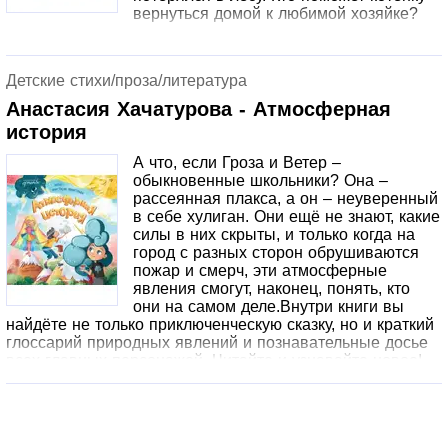
вернуться домой к любимой хозяйке?
Детские стихи/проза/литература
Анастасия Хачатурова - Атмосферная
история
А что, если Гроза и Ветер –
обыкновенные школьники? Она –
рассеянная плакса, а он – неуверенный
в себе хулиган. Они ещё не знают, какие
силы в них скрыты, и только когда на
город с разных сторон обрушиваются
пожар и смерч, эти атмосферные
явления смогут, наконец, понять, кто
они на самом деле.Внутри книги вы
найдёте не только приключенческую сказку, но и краткий
глоссарий природных явлений и познавательные досье
всех главных персонажей. Читайте и узнавайте новое!
Эта история ещё до выхода в печать стала победителем
Всероссийского открытого молодёжного литературного
фестиваля-конкурса «Хрустальный родник» и
международного конкурса «Рассказки», а также прошла