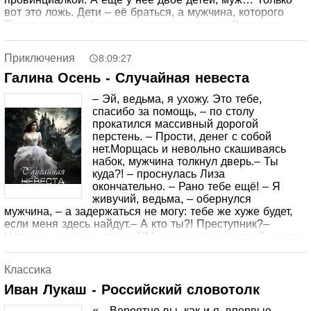
вот это ложь. Дети – её браться, а мужчина, которого
Павел считает её мужем, – просто отчим.– Он может
купить всё, но не её любовь.– Она не верит, что для него
не просто очередная прихоть.– Но чем сильнее она
Приключения
8:09:27
отталкивает его, тем сильнее он хочет доказать, что
именно она его единственная. И никакие преграды ему
Галина Осень - Случайная невеста
не помеха.
– Эй, ведьма, я ухожу. Это тебе,
спасибо за помощь, – по столу
прокатился массивный дорогой
перстень. – Прости, денег с собой
нет.Морщась и невольно скашиваясь
набок, мужчина толкнул дверь.– Ты
куда?! – проснулась Лиза
окончательно. – Рано тебе ещё! – Я
живучий, ведьма, – обернулся
мужчина, – а задержаться не могу: тебе же хуже будет,
если меня здесь найдут.– А кто ты?! Преступник?–
Неважно, ведьма, прощай!Мужчина махнул рукой, рядом
с ним образовалось окно портала, и он не оглядываясь
вошёл в него. Лиза недоуменно поглядела ему вслед.
Классика
Ну, не хочет лечиться – его дело. Она вернулась в дом и
начала прибирать в лазарете. Вроде один только
Иван Лукаш - Российский словотолк
раненый был, и пробыл у них всего сутки, а уборки, как
«…Вероятно вы, как и я, впервые