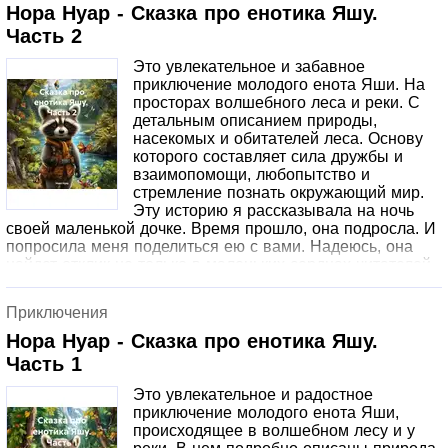
Нора Нуар - Сказка про енотика Яшу.
Часть 2
Это увлекательное и забавное
приключение молодого енота Яши. На
просторах волшебного леса и реки. С
детальным описанием природы,
насекомых и обитателей леса. Основу
которого составляет сила дружбы и
взаимопомощи, любопытство и
стремление познать окружающий мир.
Эту историю я рассказывала на ночь
своей маленькой дочке. Время прошло, она подросла. И
попросила меня поделиться ею с вами. Надеюсь, она
найдет отклик не только в маленьких сердцах читателей,
но и среди их родителей. Книга будет состоять из
нескольких частей с различными забавными и
Приключения
поучительными историями. Публикуется в авторской
редакции с сохранением авторской орфографии и
Нора Нуар - Сказка про енотика Яшу.
пунктуации.
Часть 1
Это увлекательное и радостное
приключение молодого енота Яши,
происходящее в волшебном лесу и у