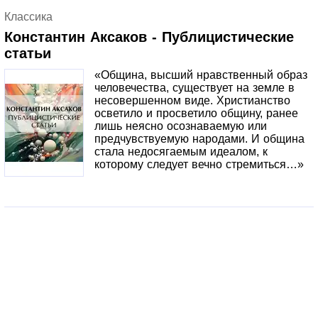
порвёт на части от желания… В тот день я ничем не
Классика
показала, что слышала излияния мужа. Однако очень
крепко задумалась о том, нужен ли моему будущему
Константин Аксаков - Публицистические
ребёнку отец, который полагает, что фантазии о другой –
статьи
это не измена. А как считаете вы?
«Община, высший нравственный образ
человечества, существует на земле в
несовершенном виде. Христианство
осветило и просветило общину, ранее
лишь неясно осознаваемую или
предчувствуемую народами. И община
стала недосягаемым идеалом, к
которому следует вечно стремиться…»