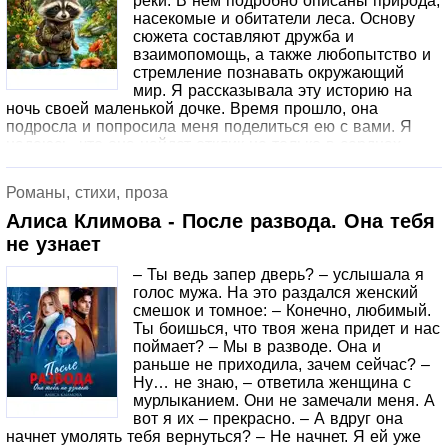
реки. В нем подробно описаны природа,
насекомые и обитатели леса. Основу
сюжета составляют дружба и
взаимопомощь, а также любопытство и
стремление познавать окружающий
мир. Я рассказывала эту историю на
ночь своей маленькой дочке. Время прошло, она
подросла и попросила меня поделиться ею с вами. Я
надеюсь, что она найдет отклик не только в сердцах
маленьких читателей, но и в сердцах их родителей.
Книга будет состоять из нескольких частей с различными
Романы, стихи, проза
веселыми и поучительными историями.
Алиса Климова - После развода. Она тебя
не узнает
– Ты ведь запер дверь? – услышала я
голос мужа. На это раздался женский
смешок и томное: – Конечно, любимый.
Ты боишься, что твоя жена придет и нас
поймает? – Мы в разводе. Она и
раньше не приходила, зачем сейчас? –
Ну… не знаю, – ответила женщина с
мурлыканием. Они не замечали меня. А
вот я их – прекрасно. – А вдруг она
начнет умолять тебя вернуться? – Не начнет. Я ей уже