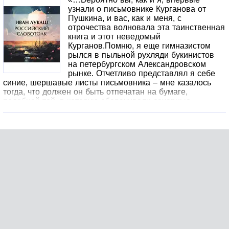
после взвода.В душе Лиза чувствовала непонятное
узнали о письмовнике Курганова от
сожаление. Она даже имени мужчины не знала, но
Пушкина, и вас, как и меня, с
сердцем не хотела с ним расставаться. Мощный
отрочества волновала эта таинственная
красавец покорил её мысли и чувства. … Но… они же
книга и этот неведомый
даже незнакомы. Да и нужна ли такому мужчине простая
Курганов.Помню, я еще гимназистом
ведьма?
рылся в пыльной рухляди букинистов
на петербургском Александровском
рынке. Отчетливо представлял я себе
синие, шершавые листы письмовника – мне казалось
тогда, что должен он быть отпечатан на бумаге,
подобной той, в которую оборачивали сахарные
головы.Но сыскал я письмовник только два года назад, в
Риге…»