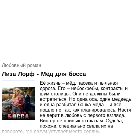
ними – через то, как они взаимодействуют, присутствуют,
сопереживают и уважают друг друга.Даже если брак не
сохранился, треугольник любви может остаться
устойчивым – если родители осознают свою роль не как
партнёров, а как соавторов личности своего ребёнка.
Любовный роман
Лиза Лорф - Мёд для босса
Её жизнь – мёд, пасека и пыльная
дорога. Его – небоскрёбы, контракты и
шум столицы. Они не должны были
встретиться. Но одна оса, один медведь
и одна разбитая банка мёда – и всё
пошло не так, как планировалось. Настя
не верит в любовь с первого взгляда.
Виктор не привык к отказам. Судьба,
похоже, специально свела их на
повороте, где разум уступает место сердцу.