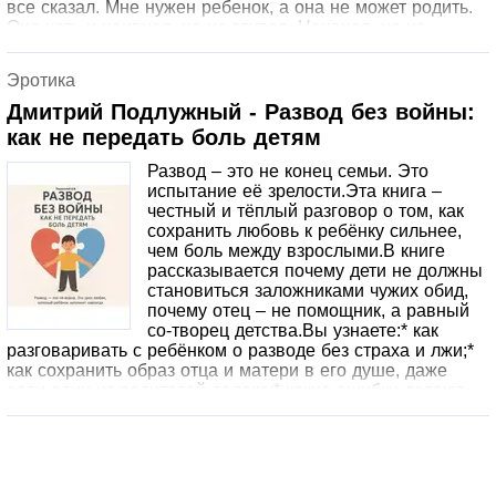
все сказал. Мне нужен ребенок, а она не может родить.
Она хоть и наивная, но не глупая. Наивная, но не
глупая. Я горько усмехнулась. Слезы потекли по щекам.
Нет, я и наивная, и глупая… И еще беременная от
Эротика
бывшего мужа!.. *** Мой муж так мечтал о ребенке,
которого я не могла ему подарить, что не стал ждать... Я
Дмитрий Подлужный - Развод без войны:
ушла с дочерью под сердцем, не сказав ему о
как не передать боль детям
беременности. Спустя семь лет я еду в командировку в
Санкт-Петербург. И встречаю его.
Развод – это не конец семьи. Это
испытание её зрелости.Эта книга –
честный и тёплый разговор о том, как
сохранить любовь к ребёнку сильнее,
чем боль между взрослыми.В книге
рассказывается почему дети не должны
становиться заложниками чужих обид,
почему отец – не помощник, а равный
со-творец детства.Вы узнаете:* как
разговаривать с ребёнком о разводе без страха и лжи;*
как сохранить образ отца и матери в его душе, даже
если один из родителей далеко;* какие ошибки делают
взрослые после расставания – и как их не повторить;*
как восстановить семейный треугольник в новом
формате, где ребёнок чувствует стабильность и
любовь.Ребёнок формируется не через «маму» или
«папу» по отдельности, а через пространство между