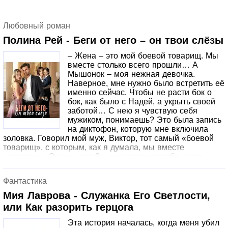
Любовный роман
Полина Рей - Беги от него – он твои слёзы
– Жена – это мой боевой товарищ. Мы
вместе столько всего прошли… А
Мышонок – моя нежная девочка.
Наверное, мне нужно было встретить её
именно сейчас. Чтобы не расти бок о
бок, как было с Надей, а укрыть своей
заботой… С нею я чувствую себя
мужиком, понимаешь? Это была запись
на диктофон, которую мне включила
золовка. Говорил мой муж, Виктор, тот самый «боевой
товарищ», с которым, как я думала, мы вместе
навсегда. – Это он кому? – выдавила из себя, когда
запись оборвалась. – Новому своему партнёру с работы.
Сволочь! – возмутилась сестра Виктора. – Мышонок,
Фантастика
представь себе! Я представляла. Знала, о ком речь.
Маленькая блондинка, которая смотрела на мир
Мия Лаврова - Служанка Его Светлости,
невинными глазами. Нежная девочка моего мужа… От
или Как разорить герцога
которого мне нужно бежать, как от огня. Ведь ничего,
кроме слёз, ждать от нашего брака уже не приходится…
Эта история началась, когда меня убил