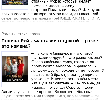
странный мужик, который желает
помочь и имеет парочку
секретов.Падать ли в омут? Или ну их
всех в болото?От автора: Внутри вас ждёт маленький
секрет истинности в моём миреПОДДЕРЖИТЕ КНИГУ:
ДОБАВЬТЕ ЕЁ В БИБЛИОТЕКУ И ПОДЕЛИТЕСЬ
СВОИМ МНЕНИЕМ!
Романы, стихи, проза
Полина Рей - Фантазии о другой – разве
это измена?
– Ну хочу я бывшую, и что с того?
Фантазии о другой – это разве измена?
Слова любимого мужа, которые он
произносит с вызовом, обращаясь к
лучшему другу, проходятся по нервам. У
нас крепкий брак, где есть доверие и
уважение. И неверности в нём места
нет. Ну, я так считала. – Как по мне, да,
измена, – отвечает Серёга. – Если
Аделина узнает – не простит. Возникает небольшая
пауза, после чего Фил говорит тихо, но уверенно: – Не
узнает. А если даже так случится – будет мне зелёный
свет, чтобы вернуть Настю. Знак судьбы. А то меня скоро