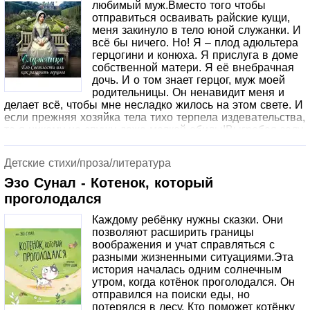
любимый муж.Вместо того чтобы
отправиться осваивать райские кущи,
меня закинуло в тело юной служанки. И
всё бы ничего. Но! Я – плод адюльтера
герцогини и конюха. Я прислуга в доме
собственной матери. Я её внебрачная
дочь. И о том знает герцог, муж моей
родительницы. Он ненавидит меня и
делает всё, чтобы мне несладко жилось на этом свете. И
если прежняя хозяйка тела тихо терпела издевательства,
то я никому не спущу даже мелкой обиды!Выгребая золу
из каминов, я тщательно продумываю план побега из
замка, который стал моей тюрьмой.Однажды я уже
Детские стихи/проза/литература
заставила жизнь прогнуться под себя, почему бы не
повторить это в новом мире?Спасибо всем, кто ставит
Эзо Сунал - Котенок, который
звёзды и оставляет комментарии ❤❤❤! Получая их, я
проголодался
понимаю, что вам нравится моя история.
Каждому ребёнку нужны сказки. Они
позволяют расширить границы
воображения и учат справляться с
разными жизненными ситуациями.Эта
история началась одним солнечным
утром, когда котёнок проголодался. Он
отправился на поиски еды, но
потерялся в лесу. Кто поможет котёнку