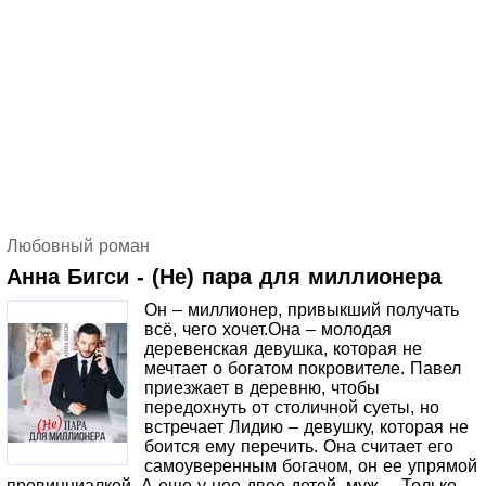
в полуфинал литературного конкурса имени В. Г.
Короленко.
Любовный роман
Анна Бигси - (Не) пара для миллионера
Он – миллионер, привыкший получать
всё, чего хочет.Она – молодая
деревенская девушка, которая не
мечтает о богатом покровителе. Павел
приезжает в деревню, чтобы
передохнуть от столичной суеты, но
встречает Лидию – девушку, которая не
боится ему перечить. Она считает его
самоуверенным богачом, он ее упрямой
провинциалкой. А еще у нее двое детей, муж… Только