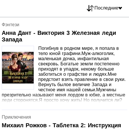
Последние
Фэнтези
Анна Дант - Виктория 3 Железная леди
Запада
Погибнув в родном мире, я попала в
тело юной графини.Муж-алкоголик,
маленькая дочка, инфантильная
свекровь. Богатые земли постепенно
приходят в упадок, некому больше
заботиться о графстве и людях.Мне
предстоит взять правление в свои руки.
Вернуть былое величие Запада и
честное имя нашей семьи.Мужчины
презрительно называют меня лордом в юбке, а местные
леди сторонятся.Я просто хочу жить! Но получится ли?
Приключения
Михаил Рожков - Таблетка 2: Инструкция