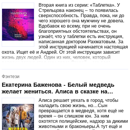
Вторая книга из серии: «Таблетка». У
Стрельцова наконец – то появилась
сверхспособность. Правда, пока, ни до
чего хорошего она мужчину не довела.
Вдобавок ко всему, при не очень
благоприятных обстоятельствах, он
узнаёт, что у таблетки есть инструкция,
написанная доктором Рахматовым. За
этой инструкцией начинается настоящая
охота. Ищет её и Андрей. От этой инструкции зависит
жизнь двух людей. Один из них, человек, который
вопреки логике стал ему дорог. Второй – его враг.
Фэнтези
Екатерина Баженова - Белый медведь
желает жениться. Алиса в сказке на
Старый Новый Год
Алиса решает уехать в город, чтобы
наладить свою жизнь, но…Сын
превращается в медведя, хотя ещё не
время – он слишком юн. За ним
охотятся полицейские, надзор за дикими
животными и браконьеры.А тут ещё и