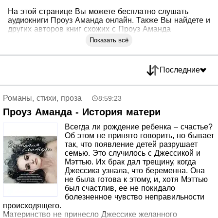
На этой странице Вы можете бесплатно слушать
аудиокниги Проуз Аманда онлайн. Также Вы найдете и
других авторов книг схожих с Проуз Аманда
Показать всё
Последние
Романы, стихи, проза
8:59:23
Проуз Аманда - История матери
Всегда ли рождение ребенка – счастье?
Об этом не принято говорить, но бывает
так, что появление детей разрушает
семью. Это случилось с Джессикой и
Мэттью. Их брак дал трещину, когда
Джессика узнала, что беременна. Она
не была готова к этому, и, хотя Мэттью
был счастлив, ее не покидало
болезненное чувство неправильности
происходящего.
Материнство не принесло Джессике желанного