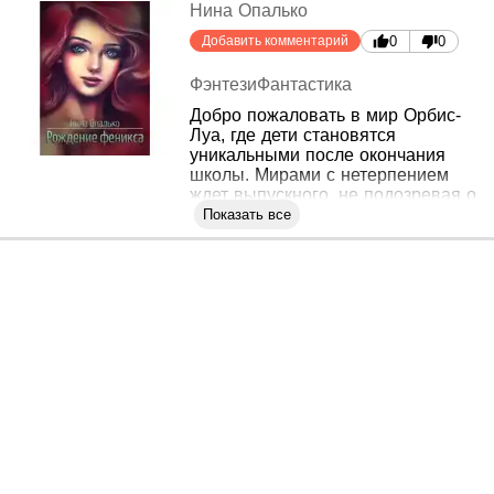
Нина Опалько
Добавить комментарий
0
0
Фэнтези
Фантастика
Добро пожаловать в мир Орбис-
Луа, где дети становятся
уникальными после окончания
школы. Мирами с нетерпением
ждет выпускного, не подозревая о
неуправляемом даре и
Показать все
преследованиях, которые скоро
на нее обрушатся. К тому же,
легенда о таинственном Фениксе
не дает ей покоя. Она должна
найти себя, принять участие в
невероятном событии и,
возможно, найти любовь, чтобы
стать частью истории Орбис-Луа.