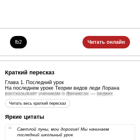
fb2
Читать онлайн
Краткий пересказ
Глава 1. Последний урок
На последнем уроке Теории видов леди Лорана
рассказывает ученикам о фениксах — редких
созданиях, которые перерождаются в огне и
Читать весь краткий пересказ
защищают миры от тиранов. Она показывает картину
первой феникс, Сурины, и дарит Мирами вьюнок.
Яркие цитаты
Глава 2. Рождение стихии
Мирами получает извещение о перерождении на
Светлой луны, мои дорогие! Мы начинаем
Холме Луны. Она входит во Врата, получает дар воды
последний школьный урок
и спутника — снежного барса Мура. Неуправляемая