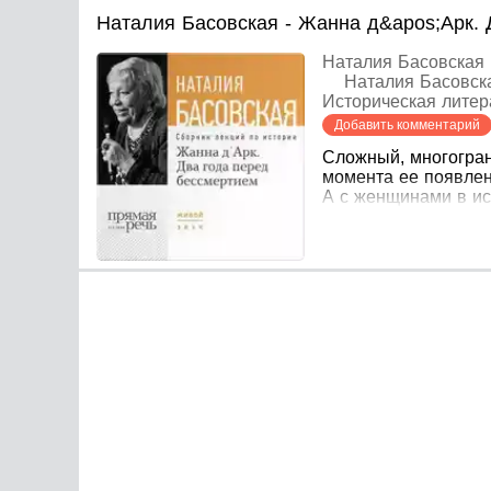
Наталия Басовская - Жанна д&apos;Арк. 
Наталия Басовская
Наталия Басовск
Историческая литер
Добавить комментарий
Сложный, многогран
момента ее появлен
А с женщинами в ис