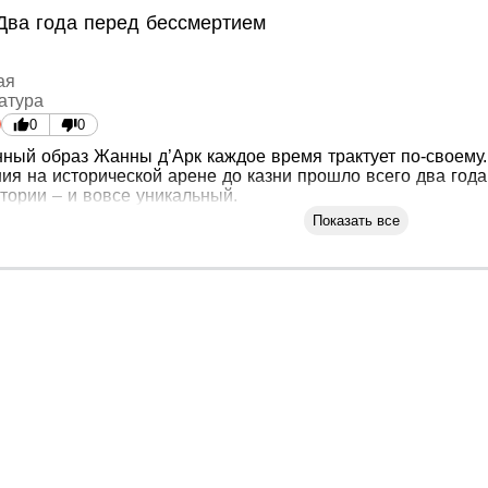
Два года перед бессмертием
ая
атура
0
0
ный образ Жанны д’Арк каждое время трактует по-своему.
ия на исторической арене до казни прошло всего два год
тории – и вовсе уникальный.
Показать все