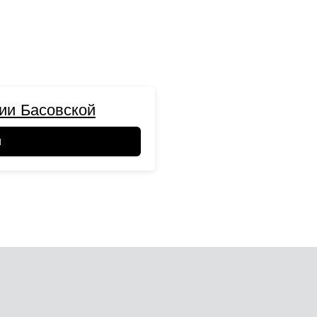
ии Басовской
и