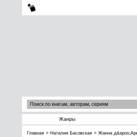
Жанры
Главная
Наталия Басовская
Жанна д&apos;Арк