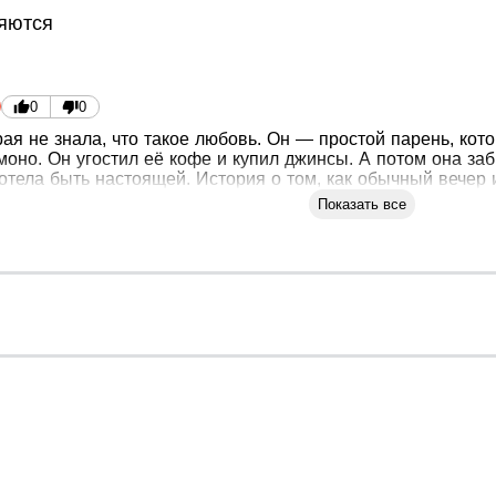
ляются
0
0
ая не знала, что такое любовь. Он — простой парень, кот
моно. Он угостил её кофе и купил джинсы. А потом она за
отела быть настоящей. История о том, как обычный вечер 
Показать все