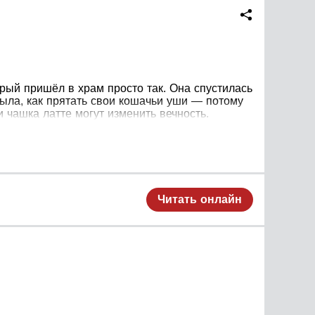
орый пришёл в храм просто так. Она спустилась
была, как прятать свои кошачьи уши — потому
и чашка латте могут изменить вечность.
Читать онлайн