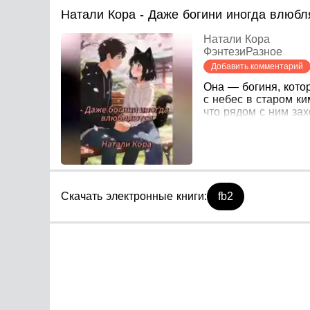
Натали Кора - Даже богини иногда влюб
Натали Кора
Фэнтези
Разное
Добавить комментарий
Она — богиня, котор
с небес в старом ки
что рядом с ним зах
Скачать электронные книги:
fb2