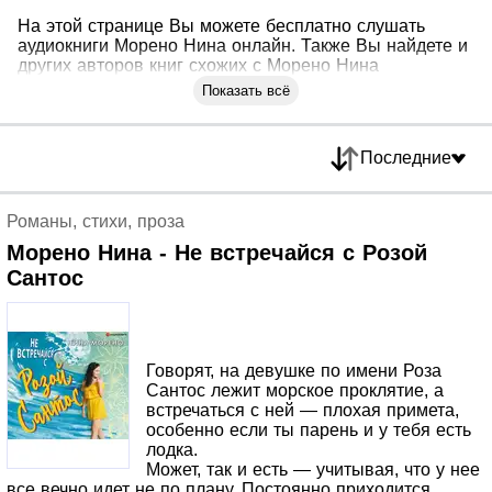
На этой странице Вы можете бесплатно слушать
аудиокниги Морено Нина онлайн. Также Вы найдете и
других авторов книг схожих с Морено Нина
Показать всё
Последние
Романы, стихи, проза
Морено Нина - Не встречайся с Розой
Сантос
Говорят, на девушке по имени Роза
Сантос лежит морское проклятие, а
встречаться с ней — плохая примета,
особенно если ты парень и у тебя есть
лодка.
Может, так и есть — учитывая, что у нее
все вечно идет не по плану. Постоянно приходится