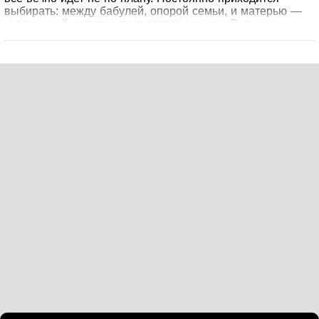
выбирать: между бабулей, опорой семьи, и матерью —
художницей, которая появляется в жизни Розы как
ураган. Между домом в Порт-Корале, причудливом
городке Флориды, и университетом на Кубе — острове, о
котором она не может говорить.
Но что, если проклятие Розы Сантос можно разрушить?
Нужно лишь встретить парня с лодкой, который не
боится плохих примет, и найти свое место за
горизонтом…