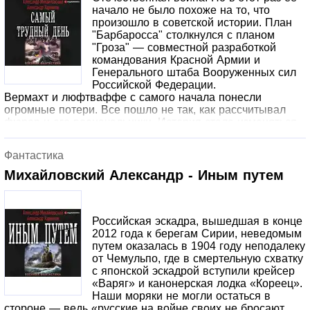
начало не было похоже на то, что
произошло в советской истории. План
"Барбаросса" столкнулся с планом
"Гроза" — совместной разработкой
командования Красной Армии и
Генерального штаба Вооруженных сил
Российской Федерации.
Вермахт и люфтваффе с самого начала понесли
огромные потери. Все пошло не так, как рассчитывал
фюрер и его военачальники. История стала изменяться
прямо на глазах.
Фантастика
Михайловский Александр - Иным путем
Российская эскадра, вышедшая в конце
2012 года к берегам Сирии, неведомым
путем оказалась в 1904 году неподалеку
от Чемульпо, где в смертельную схватку
с японской эскадрой вступили крейсер
«Варяг» и канонерская лодка «Кореец».
Наши моряки не могли остаться в
стороне — ведь «русские на войне своих не бросают.