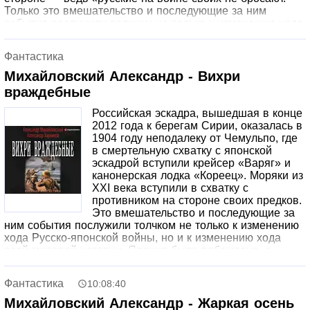
Только это вмешательство и последующие за ним
события послужили толчком не только к изменению хода
Русско-японской войны, но и к изменению хода всей
мировой истории. Япония разгромлена на море и на
Фантастика
суше. Но жертвой британской агентуры пал император
Николай II. Много событий произошло с той поры.
Михайловский Александр - Вихри
Япония вынуждена была подписать мирный договор,
враждебные
залогом которого дочь императора Мацухито стала
невестой нового русского царя Михаила II. Вождь
Российская эскадра, вышедшая в конце
большевиков Ленин вернулся в Россию, где вместе с
2012 года к берегам Сирии, оказалась в
беглым ссыльнопоселенцем Иосифом Джугашвили
1904 году неподалеку от Чемульпо, где
согласился принять участие в строительстве новой
в смертельную схватку с японской
России.
эскадрой вступили крейсер «Варяг» и
канонерская лодка «Кореец». Моряки из
XXI века вступили в схватку с
противником на стороне своих предков.
Это вмешательство и последующие за
ним события послужили толчком не только к изменению
хода Русско-японской войны, но и к изменению хода
всей мировой истории. Япония была побеждена, а
Британия унижена. Россия не присоединилась к англо-
французскому союзу, а создала совместно с Германией
Фантастика
10:08:40
Континентальный альянс. Не было ни позорного
Портсмутского мира, ни Кровавого воскресенья.
Михайловский Александр - Жаркая осень