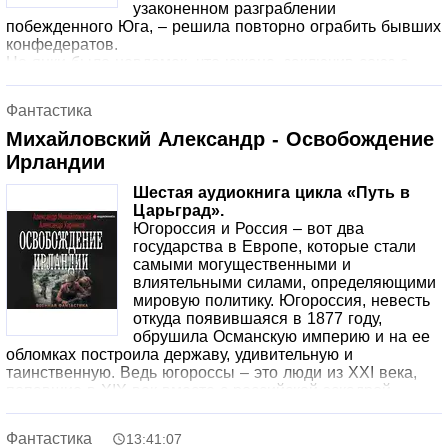
узаконенном разграблении
побежденного Юга, – решила повторно ограбить бывших
конфедератов.
Но янки было невдомек, что южане, заключив союз с
Югороссией, неплохо подготовились к реваншу.
Решающая схватка за будущее КША должна вот-вот
Фантастика
начаться.
Михайловский Александр - Освобождение
Ирландии
Шестая аудиокнига цикла «Путь в
Царьград».
Югороссия и Россия – вот два
государства в Европе, которые стали
самыми могущественными и
влиятельными силами, определяющими
мировую политику. Югороссия, невесть
откуда появившаяся в 1877 году,
обрушила Османскую империю и на ее
обломках построила державу, удивительную и
таинственную. Ведь югороссы – это люди из XXI века,
попавшие в XIX век вместе с российской эскадрой,
направленной к берегам Сирии.
После Османской империи наступила очередь Британии,
Фантастика
13:41:07
которая сделала все, чтобы не дать Югороссии и