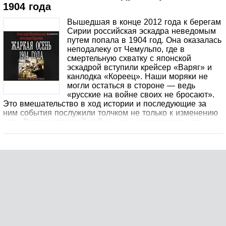
Эмигрант Владимир Ульянов и беглый
1904 года
ссыльнопоселенец Джугашвили вместе с новым царем
Михаилом II строят новую Россию, еще не представляя
Вышедшая в конце 2012 года к берегам
— какая она будет. Но, как им кажется, в этом варианте
Сирии российская эскадра неведомым
истории не будет ни Первой мировой войны, ни
путем попала в 1904 год. Она оказалась
Февральской, ни Октябрьской революций.
неподалеку от Чемульпо, где в
смертельную схватку с японской
эскадрой вступили крейсер «Варяг» и
канлодка «Кореец». Наши моряки не
могли остаться в стороне — ведь
«русские на войне своих не бросают».
Это вмешательство в ход истории и последующие за
ним события послужили толчком не только к изменению
хода Русско-японской войны, но и к изменению хода
всей мировой истории. Япония разгромлена на море и
на суше. Но жертвой британской агентуры пал
император Николай II.
Много событий произошло с той поры. Япония
вынуждена была подписать мирный договор, дочь
императора Мацухито стала супругой нового русского
царя Михаила II. Вождь большевиков Ленин вернулся в
Россию, где вместе с беглым ссыльнопоселенцем
Иосифом Джугашвили согласился принять участие в
строительстве новой России. Но не всем понравились
изменения во внутренней и внешней политике империи.