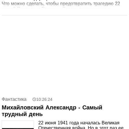
Что можно сделать, чтобы предотвратить трагедию 22
июня? Президент России и Сталин встречаются и
заключают договор о взаимопомощи. Солдаты и
офицеры Российской армии, в составе Экспедиционного
корпуса, готовятся вместе со своими предками встретить
нападение Германии и ее союзников на СССР. Маршал
Шапошников в Москве возлагает цветы к Могиле
Неизвестного солдата…
Что же все-таки произойдет 22 июня 1941 года в новой
реальности? Каким путем пойдет мировая история, и кто
победит — Третий рейх и его сателлиты, или
объединенные силы Страны Советов и Российской
Федерации? Ответы на эти вопросы можно найти в
первой книге нового цикла.
Фантастика
10:26:24
Михайловский Александр - Самый
трудный день
22 июня 1941 года началась Великая
Отечественная война. Но в этот раз ее