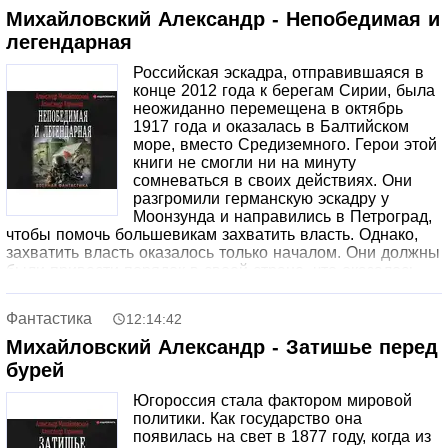
Российской империи воспользоваться плодами победы в
Михайловский Александр - Непобедимая и
русско-турецкой войне 1877 года.
легендарная
Но две России – новая и старая – не намерены прощать
обиды. Экспедиционный корпус русских войск под
Российская эскадра, отправившаяся в
командованием генерала Скобелева отправился к
конце 2012 года к берегам Сирии, была
берегам Персидского залива, а Югороссия подготовила
неожиданно перемещена в октябрь
восстание в Ирландии. Побежденные же в Гражданской
1917 года и оказалась в Балтийском
войне конфедераты собираются взять реванш за
море, вместо Средиземного. Герои этой
поражение. Весь мир замер в ожидании событий,
книги не смогли ни на минуту
которые изменят течение истории.
сомневаться в своих действиях. Они
разгромили германскую эскадру у
Моонзунда и направились в Петроград,
чтобы помочь большевикам захватить власть. Однако,
захватить власть оказалось только началом. Они должны
были привести порядок в своей стране, что оказалось
гораздо сложнее, чем победить внешнего врага.
Попаданцы оказывались в разных частях Российской
Фантастика
12:14:42
империи, которая раскололась на отдельные
псевдогосударства. Они также должны были
Михайловский Александр - Затишье перед
справляться с враждебными внешними силами, которым
бурей
новая Россия не была нужна. Но, как сказал Иосиф
Сталин, "Нет таких крепостей на свете, которые не
Югороссия стала фактором мировой
смогли бы взять большевики"...
политики. Как государство она
появилась на свет в 1877 году, когда из