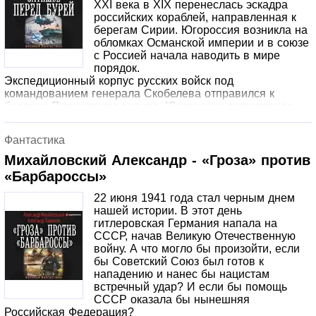
XXI века в XIX перенеслась эскадра
российских кораблей, направленная к
берегам Сирии. Югороссия возникла на
обломках Османской империи и в союзе
с Россией начала наводить в мире
порядок.
Экспедиционный корпус русских войск под
командованием генерала Скобелева отправился к
берегам Персидского залива. Югороссия подготовила
восстание в Ирландии. А побежденные в Гражданской
войне конфедераты собираются взять реванш за
Фантастика
поражение.
Михайловский Александр - «Гроза» против
«Барбароссы»
22 июня 1941 года стал черным днем
нашей истории. В этот день
гитлеровская Германия напала на
СССР, начав Великую Отечественную
войну. А что могло бы произойти, если
бы Советский Союз был готов к
нападению и нанес бы нацистам
встречный удар? И если бы помощь
СССР оказала бы нынешняя
Российская Федерация?