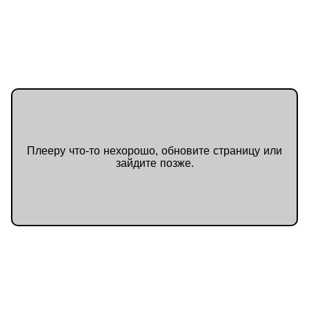
домике. Одну закалывает ножом,
другую топит, третью приковывает
цепью к пластиковому
диванчику… А потом Робин
узнает из новостей о телах
девушек, найденных полицией.
Телах с травмами, похожими на
те, что наносила кукла-злодей. И
становится ясно: девочка
разыгрывает настоящие
убийства…
Плееру что-то нехорошо, обновите страницу или
зайдите позже.