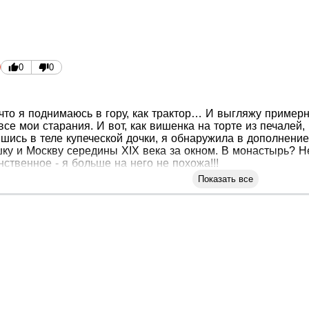
0
0
 что я поднимаюсь в гору, как трактор… И выгляжу примерн
все мои старания. И вот, как вишенка на торте из печалей
шись в теле купеческой дочки, я обнаружила в дополнение
ку и Москву середины XIX века за окном. В монастырь? Нет
нственное - я больше на него не похожа!!!
Показать все