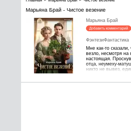
Марьяна Брай - Чистое везение
Марьяна Брай
Добавить комментарий
Фэнтези
Фантастика
Мне как-то сказали,
везло, несмотря на 
настоящая. Проснув
отца, неумеху-матуш
никто не вывез, еди