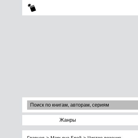
Жанры
Главная
Марьяна Брай
Чистое везение