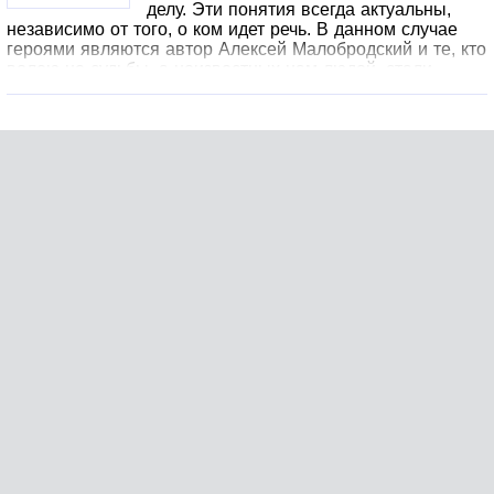
делу. Эти понятия всегда актуальны,
независимо от того, о ком идет речь. В данном случае
героями являются автор Алексей Малобродский и те, кто
волею не судьбы, а неизвестных нам людей, стали
соучастниками его "сопротивления": Кирилл
Серебренников, Юрий Итин, Софья Апельбаум и Нина
Масляева, стоящая практически на противоположной
стороне баррикад.