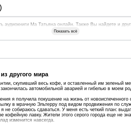
)
ь аудиокниги Ма Татьяна онлайн. Также Вы найдете и друг
Показать всё
 из другого мира
антии, скупивший весь кофе, и оставленный им зеленый м
 закончилась автомобильной аварией и гибелью в моем ро
ения я получила покушение на жизнь от новоиспеченного 
сылку в мрачную Эльтерру под видом продвижения по служ
я не собираюсь сдаваться. У меня есть четкий план: выда
е кофейную лавку. Жители этого серого города еще не зн
лад изменится навсегда.