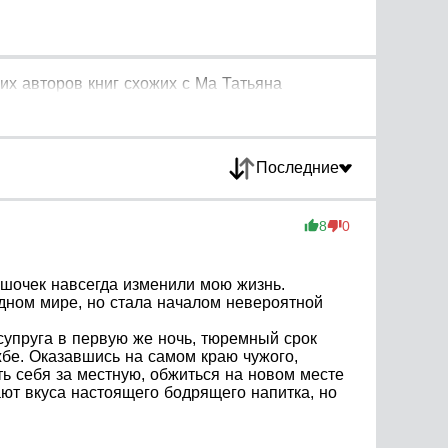
их авторов книг схожих с Ма Татьяна
Последние
8
0
ешочек навсегда изменили мою жизнь.
дном мире, но стала началом невероятной
супруга в первую же ночь, тюремный срок
бе. Оказавшись на самом краю чужого,
ть себя за местную, обжиться на новом месте
ают вкуса настоящего бодрящего напитка, но