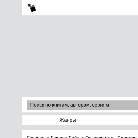
Жанры
Главная
Люциан Бэйн
Осквернитель Соломон I