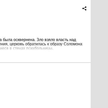
а была осквернена. Зло взяло власть над
ения, церковь обратилась к образу Соломона
иеся в стенах психбольницы.