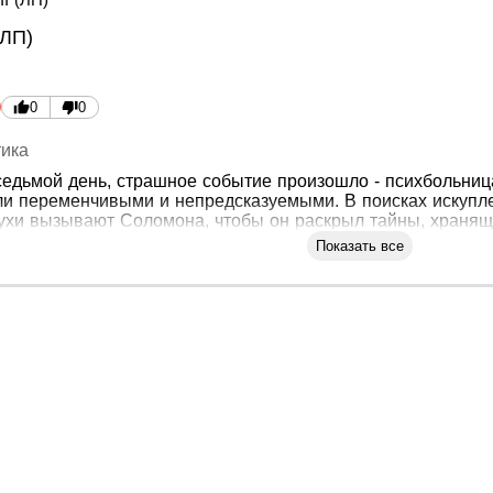
(ЛП)
0
0
ика
 седьмой день, страшное событие произошло - психбольниц
али переменчивыми и непредсказуемыми. В поисках искупл
хи вызывают Соломона, чтобы он раскрыл тайны, хранящ
Показать все