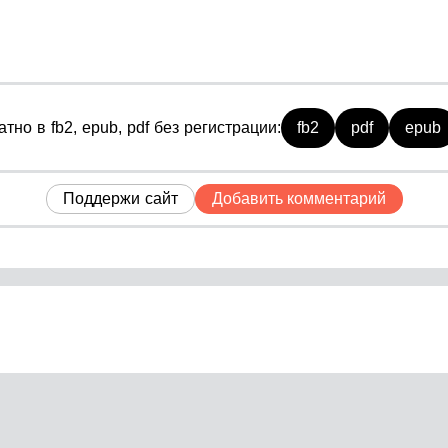
но в fb2, epub, pdf без регистрации:
fb2
pdf
epub
Поддержи сайт
Добавить комментарий