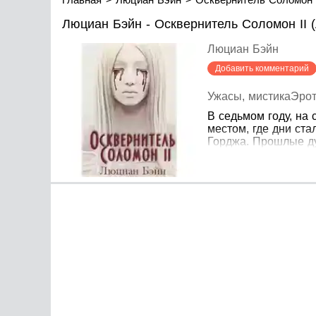
Люциан Бэйн - Осквернитель Соломон II 
Люциан Бэйн
Добавить комментарий
Ужасы, мистика
Эрот
В седьмом году, на
местом, где дни ст
Горджа. Прошлые ду