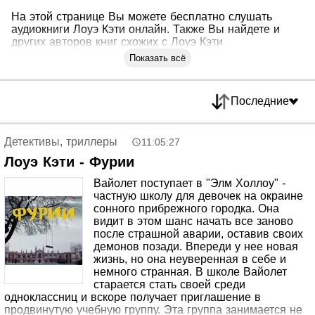
На этой странице Вы можете бесплатно слушать
аудиокниги Лоуэ Кэти онлайн. Также Вы найдете и
других авторов книг схожих с Лоуэ Кэти
Показать всё
Последние
Детективы, триллеры
11:05:27
Лоуэ Кэти - Фурии
Вайолет поступает в "Элм Холлоу" -
частную школу для девочек на окраине
сонного прибрежного городка. Она
видит в этом шанс начать все заново
после страшной аварии, оставив своих
демонов позади. Впереди у нее новая
жизнь, но она неуверенная в себе и
немного странная. В школе Вайолет
старается стать своей среди
одноклассниц и вскоре получает приглашение в
продвинутую учебную группу. Эта группа занимается не