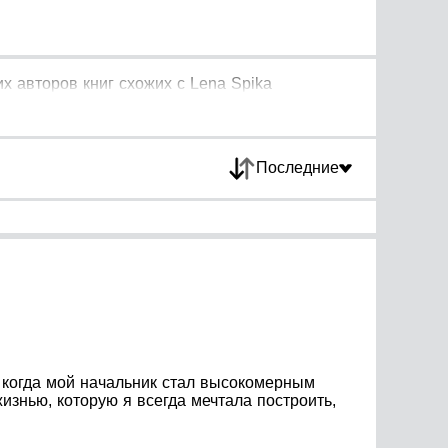
х авторов книг схожих с Lena Spika
Последние
, когда мой начальник стал высокомерным
изнью, которую я всегда мечтала построить,