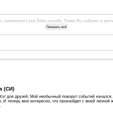
 аудиокниги Lena Spika онлайн. Также Вы найдете и други
Показать всё
а (СИ)
о Кэт для друзей. Мой необычный поворот событий начался
 И теперь мне интересно, что произойдет с моей личной ж
.