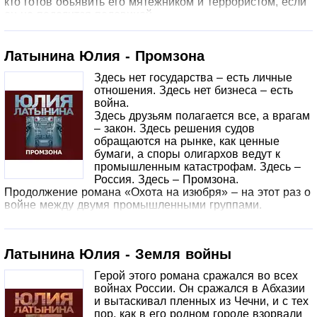
кто готов объявить его мятежником и террористом, если
он не поделится половиной
гигантского газового проекта, осуществляемого в
республике западной компанией с новейшими
технологиями.
Латынина Юлия - Промзона
Здесь нет государства – есть личные
отношения. Здесь нет бизнеса – есть
война.
Здесь друзьям полагается все, а врагам
– закон. Здесь решения судов
обращаются на рынке, как ценные
бумаги, а споры олигархов ведут к
промышленным катастрофам. Здесь –
Россия. Здесь – Промзона.
Продолжение романа «Охота на изюбря» – на этот раз о
войне между двумя промышленными группами.
Латынина Юлия - Земля войны
Герой этого романа сражался во всех
войнах России. Он сражался в Абхазии
и вытаскивал пленных из Чечни, и с тех
пор, как в его родном городе взорвали