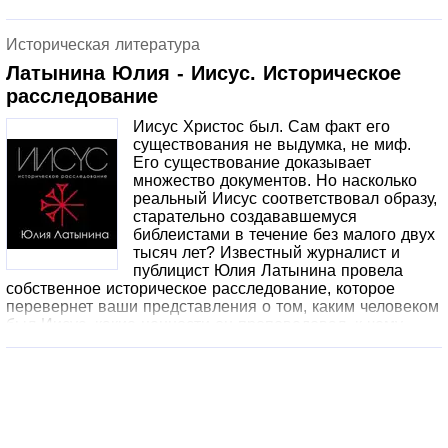
Павла — в живых людей, со своими необыкновенными
биографиями и яростными, несовместимыми
Историческая литература
теологиями. Двум персонажам уделено особое
внимание. Фигура Иуды Фомы, претендовавшего на
Латынина Юлия - Иисус. Историческое
звание духовного близнеца Христа и проповедовавшего
расследование
за Евфратом, переворачивает традиционное
представление о христианстве как о вере,
Иисус Христос был. Сам факт его
развивавшейся в пределах Римской империи. А фигура
существования не выдумка, не миф.
Иоанна Крестителя — религиозно-политического лидера
Его существование доказывает
невероятного авторитета и мощи — принципиально
множество документов. Но насколько
меняет представления о времени и причине
реальный Иисус соответствовал образу,
возникновения гностицизма.
старательно создававшемуся
библеистами в течение без малого двух
тысяч лет? Известный журналист и
публицист Юлия Латынина провела
собственное историческое расследование, которое
перевернет ваши представления о том, каким человеком
был Иисус, какие ценности он проповедовал, к чему
призывал. Ее книга, основанная на исследованиях
ведущих мировых специалистов, критическом анализе
давно известных и недавно открытых источников (от
кумранских свитков до «Толедот Иешу», от
апокрифических текстов до «славянского Иосифа»)
ставит очень острые вопросы - и отвечает на них.