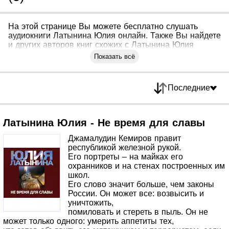
На этой странице Вы можете бесплатно слушать
аудиокниги Латынина Юлия онлайн. Также Вы найдете
и других авторов книг схожих с Латынина Юлия
Показать всё
Последние
Латынина Юлия - Не время для славы
Джамалудин Кемиров правит
республикой железной рукой.
Его портреты – на майках его
охранников и на стенах построенных им
школ.
Его слово значит больше, чем законы
России. Он может все: возвысить и
уничтожить,
помиловать и стереть в пыль. Он не
может только одного: умерить аппетиты тех,