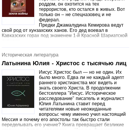
роддом, он охотится на тех
террористов, кто остался в живых. Вот
только он – не спецназовец и не
федерал.
Предки Джамалудина Кемирова ведут
свой род от хунзахских ханов. Его дед воевал в
Кавказских горах под знаменем 1-й Красной Шариатской
дивизии.
Куда приведут поиски тех, кто стоит за кровавым
терактом? Чем кончится месть человека, который
Историческая литература
слишком часто путает собственную необузданную
гордыню с волей Аллаха?
Латынина Юлия - Христос с тысячью лиц
Иисус Христос был — но не один. Их
было много. Едва ли не каждый адепт
раннего христианства мог видеть и
знать своего Христа. В продолжении
бестселлера "Иисус. Историческое
расследование" писатель и журналист
Юлия Латынина ставит перед
читателями новые неожиданные
вопросы: чему именно учил настоящий
Мессия и почему его апостолы так быстро стали
переделывать его учение? Книга превращает безликие
статичные фигуры апостолов — Иоанна, Филиппа,