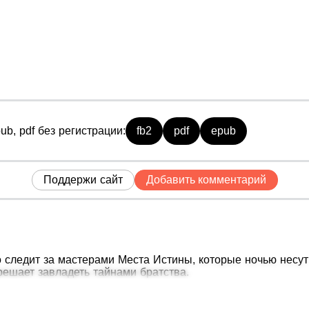
ub, pdf без регистрации:
fb2
pdf
epub
Поддержи сайт
Добавить комментарий
следит за мастерами Места Истины, которые ночью несут
решает завладеть тайнами братства.
тает стать рисовальщиком и попасть в Место Истины. Он с