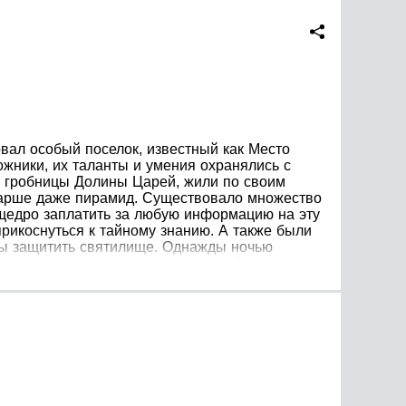
вал особый поселок, известный как Место
ожники, их таланты и умения охранялись с
и гробницы Долины Царей, жили по своим
старше даже пирамид. Существовало множество
 щедро заплатить за любую информацию на эту
прикоснуться к тайному знанию. А также были
обы защитить святилище. Однажды ночью
ранные, страшные и загадочные события,