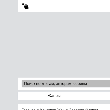
Жанры
Главная
Кристиан Жак
Запретный город