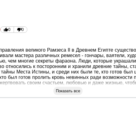
0
0
правления великого Рамзеса II в Древнем Египте существо
ивали мастера различных ремесел - гончары, ваятели, худ
ю, чем многие секреты фараона. Люди, которые украшал
во относились к посторонним и хранили древние тайны, 
тайны Места Истины, и среди них были те, кто готов был
 кто был готов пролить кровь невинных ради возможности 
пожертвовать своим счастьем, любовью и даже жизнью, чт
о поселения погиб, и теперь ничто не могло остановить ст
Показать все
непредсказуемым последствиям преступления.