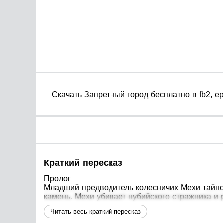
Cкачать Запретный город бесплатно в fb2, ep
Краткий пересказ
Пролог
Младший предводитель колесничих Мехи тайно 
камень. Мехи убивает нубийского стражника и 
Глава 1
Читать весь краткий пересказ
Шестнадцатилетний Жар, сын земледельца, меч