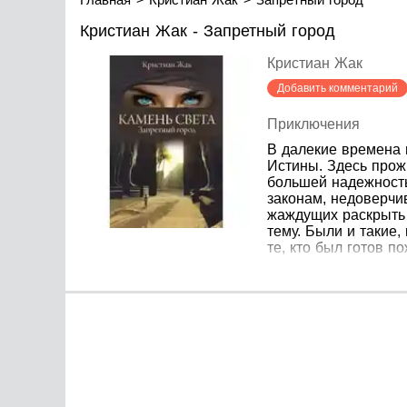
Кристиан Жак - Запретный город
Кристиан Жак
Добавить комментарий
Приключения
В далекие времена 
Истины. Здесь прож
большей надежность
законам, недоверчи
жаждущих раскрыть 
тему. Были и такие,
те, кто был готов 
охранник запретног
которые привели к 