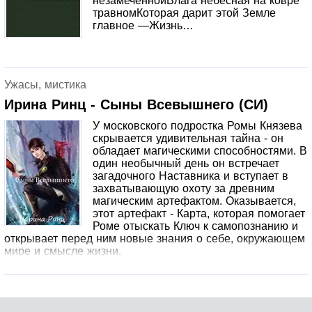
незамеченнойВлага небесная на ковре
травномКоторая дарит этой Земле
главное —Жизнь…
Ужасы, мистика
Ирина Ринц - Сыны Всевышнего (СИ)
У московского подростка Ромы Князева
скрывается удивительная тайна - он
обладает магическими способностями. В
один необычный день он встречает
загадочного Наставника и вступает в
захватывающую охоту за древним
магическим артефактом. Оказывается,
этот артефакт - Карта, которая помогает
Роме отыскать Ключ к самопознанию и
открывает перед ним новые знания о себе, окружающем
мире и смысле жизни.