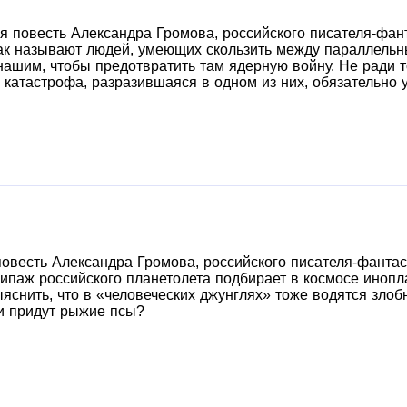
я повесть Александра Громова, российского писателя-фант
Так называют людей, умеющих скользить между параллельн
нашим, чтобы предотвратить там ядерную войну. Не ради т
катастрофа, разразившаяся в одном из них, обязательно 
овесть Александра Громова, российского писателя-фантас
ипаж российского планетолета подбирает в космосе инопл
яснить, что в «человеческих джунглях» тоже водятся зло
ли придут рыжие псы?