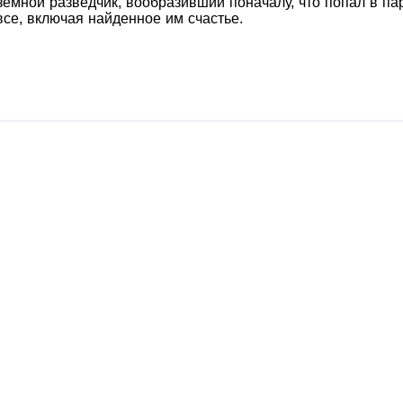
земной разведчик, вообразивший поначалу, что попал в пар
се, включая найденное им счастье.