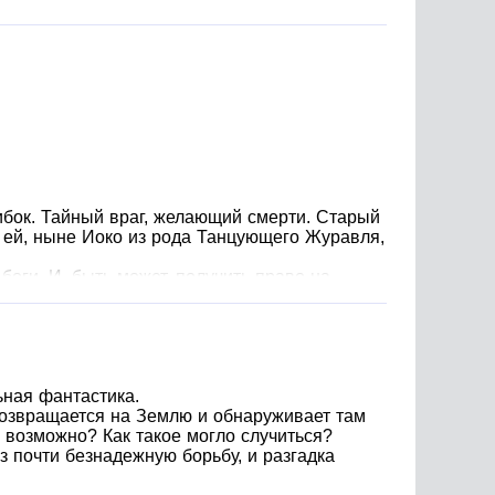
бок. Тайный враг, желающий смерти. Старый
И ей, ныне Иоко из рода Танцующего Журавля,
оги. И, быть может, получить право на
ьная фантастика.
возвращается на Землю и обнаруживает там
 возможно? Как такое могло случиться?
ез почти безнадежную борьбу, и разгадка