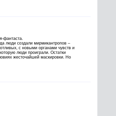
я-фантаста.
огда люди создали мирмикантропов –
тливых, с новыми органами чувств и
которую люди проиграли. Остатки
ловиях жесточайшей маскировки. Но