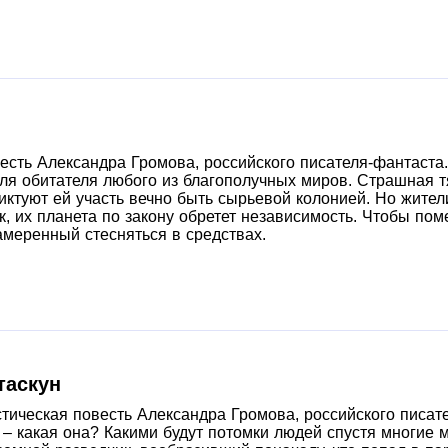
есть Александра Громова, российского писателя-фантаста.
ля обитателя любого из благополучных миров. Страшная т
ктуют ей участь вечно быть сырьевой колонией. Но жител
к, их планета по закону обретет независимость. Чтобы по
амеренный стесняться в средствах.
таскун
тическая повесть Александра Громова, российского писат
– какая она? Какими будут потомки людей спустя многие 