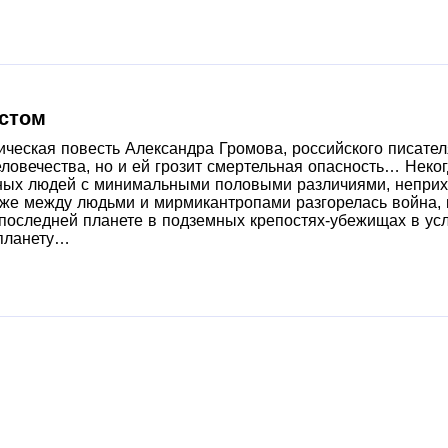
остом
ическая повесть Александра Громова, российского писател
еловечества, но и ей грозит смертельная опасность… Нек
ых людей с минимальными половыми различиями, неприхо
же между людьми и мирмикантропами разгорелась война, 
 последней планете в подземных крепостях-убежищах в ус
 планету…