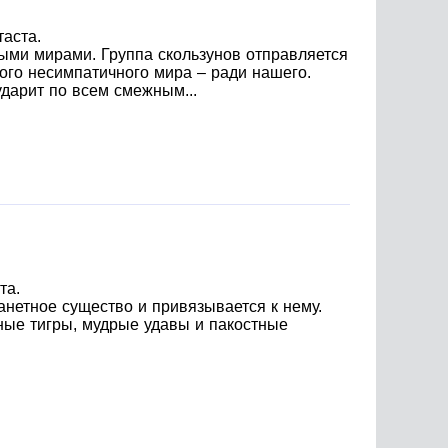
аста.
ыми мирами. Группа скользунов отправляется
ого несимпатичного мира – ради нашего.
ударит по всем смежным...
та.
анетное существо и привязывается к нему.
бные тигры, мудрые удавы и пакостные