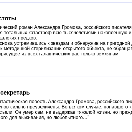
стоты
ический роман Александра Громова, российского писателя
я тотальных катастроф всю тысячелетиями накопленную 
далеких предков.
 снова устремившись к звездам и обнаружив на пригодной 
к методичной стерилизации открытого объекта, не обраща
присущее из всех галактических рас только землянам.
секретарь
тастическая повесть Александра Громова, российского пи
нов сильно преувеличены. Во всяком случае, попавшего к
съели. Он умер сам, не выдержав тяжелой жизни, но прежд
зного для выживания, но любопытного…"