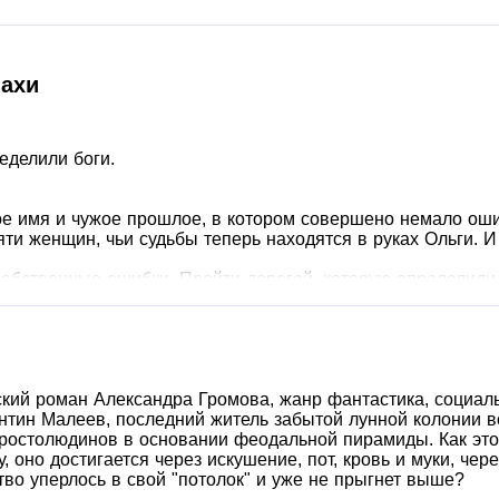
пахи
еделили боги.
ое имя и чужое прошлое, в котором совершено немало оши
ти женщин, чьи судьбы теперь находятся в руках Ольги. 
обственные ошибки. Пройти дорогой, которую определили б
ский роман Александра Громова, жанр фантастика, социал
антин Малеев, последний житель забытой лунной колонии 
простолюдинов в основании феодальной пирамиды. Как это
 оно достигается через искушение, пот, кровь и муки, чер
во уперлось в свой "потолок" и уже не прыгнет выше?