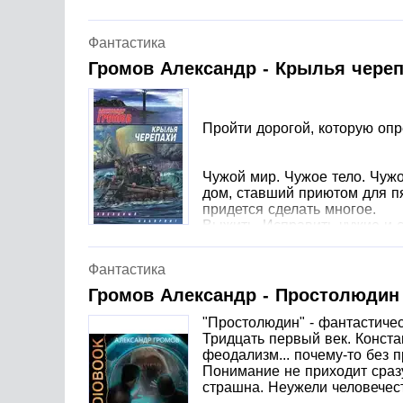
Фантастика
Громов Александр - Крылья чере
Пройти дорогой, которую опр
Чужой мир. Чужое тело. Чуж
дом, ставший приютом для пя
придется сделать многое.
Выжить. Исправить чужие и с
счастье.
Фантастика
Громов Александр - Простолюдин
"Простолюдин" - фантастиче
Тридцать первый век. Конст
феодализм... почему-то без 
Понимание не приходит сразу,
страшна. Неужели человечест