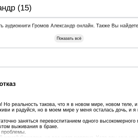
ндр (15)
ь аудиокниги Громов Александр онлайн. Также Вы найдете 
Показать всё
отказ
! Но реальность такова, что я в новом мире, новом теле, 
живи и радуйся, но в моем мире у меня осталась дочь, и я
статочно заняться перевоспитанием одного высокомерного м
ытом выживания в браке.
и проблемы.
й жене? Сожалею, но вас ждет сюрприз. Хотя вру, мне ни 