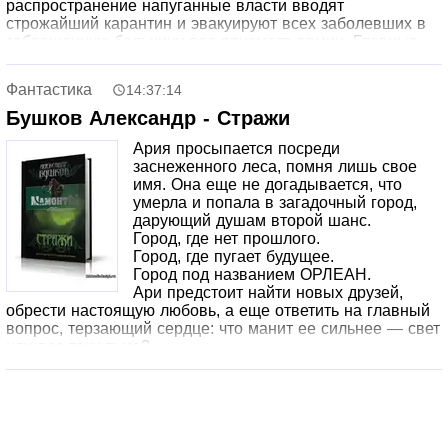
распространение напуганные власти вводят
строжайший карантин и эвакуируют всех заболевших в
заброшенную больницу под присмотр армии. Главные
герои романа — не уберегшийся от болезни врач-
окулист и его жена, имитирующая слепоту, чтобы не
Фантастика
14:37:14
расставаться с мужем, — ищут крупицы порядка и
человечности в мире, который неудержимо скатывается
Бушков Александр - Стражи
в хаос…
Ария просыпается посреди
заснеженного леса, помня лишь свое
имя. Она еще не догадывается, что
умерла и попала в загадочный город,
дарующий душам второй шанс.
Город, где нет прошлого.
Город, где пугает будущее.
Город под названием ОРЛЕАН.
Ари предстоит найти новых друзей,
обрести настоящую любовь, а еще ответить на главный
вопрос, терзающий сердце: что манит ее сильнее — свет
или все‑таки тьма?