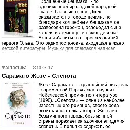
"Волшебные башмаки" - по
одноименной ирландской народной
сказке. Главный герой, Джек,
оказывается в городе печали, но
благодаря волшебным башмакам он
развеселил горожан, освободил сына
короля из темницы и помог девочке
Бетси избавиться от преследований
герцога Эльва. Это радиопостановка, входящая в жанр
детской литературы. Музыку для спектакля написал
Юрий Никольский, а сценарий разработал Геннадий
Мамлин. В спектакле участвуют такие актеры, как Олег
Анофриев (Джек), Раиса Губина (Бетси), Юрий Фомичев
Фантастика
13:04:17
(Король), Александр Шатов (Герцог Эльва), Дмитрий
Фивейский (Старик), Михаил Абрамов (1-й стражник и
Сарамаго Жозе - Слепота
горожанин), П. Шеремей (2-й стражник и горожанин).
Жозе Сарамаго — крупнейший писатель
Оркестр, под руководством Юрия Никольского,
современной Португалии, лауреат
сопровождает спектакль. Запись этого спектакля была
Нобелевской премии по литературе
сделана в 1956 году.
(1998). «Слепота» — один из наиболее
известных его романов, своего рода
визитная карточка автора. Жителей
безымянного города безымянной
страны поражает загадочная эпидемия
слепоты. В попытке сдержать ее