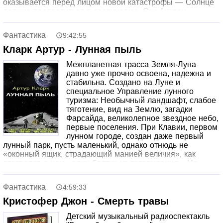
оказывается перед лицом новой катастрофы — Солнце
должно превратиться в сверхновую. Орк Акеран,
Верховный Координатор эпохи Великих Сумерек,
возглавляет величайшую одиссею землян к спасению, к
Фантастика
9:42:55
новым мирам. Войны, восстания, тяжелая работа,
неожиданные встречи и открытия предстоят людям в их
Кларк Артур - Лунная пыль
долгом путешествии к звезде, которая должна стать их
Межпланетная трасса Земля-Луна
новым домом.
давно уже прочно освоена, надежна и
стабильна. Создано на Луне и
специальное Управление лунного
туризма: Необычный ландшафт, слабое
тяготение, вид на Землю, загадки
Фарсайда, великолепное звездное небо,
первые поселения. При Клавии, первом
лунном городе, создан даже первый
лунный парк, пусть маленький, однако отнюдь не
«оконный ящик, страдающий манией величия», как
отозвался о нем «один болтун из телевидения.» Но
пылеход «Селена» — наземная разновидность
космического корабля, проводя экскурсию, попадает в
Фантастика
4:59:33
аварию, окруженный мраком и безмолвием погружается
в недра Луны…
Кристофер Джон - Смерть травы
Детский музыкальный радиоспектакль