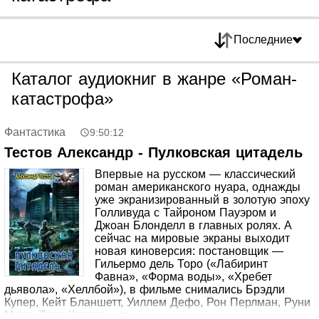
Последние
Каталог аудиокниг в жанре «Роман-
катастрофа»
Фантастика
9:50:12
Тестов Александр - Пулковская цитадель
Впервые на русском — классический
роман американского нуара, однажды
уже экранизированный в золотую эпоху
Голливуда с Тайроном Пауэром и
Джоан Блонделл в главных ролях. А
сейчас на мировые экраны выходит
новая киноверсия: постановщик —
Гильермо дель Торо («Лабиринт
Фавна», «Форма воды», «Хребет
дьявола», «Хеллбой»), в фильме снимались Брэдли
Купер, Кейт Бланшетт, Уиллем Дефо, Рон Перлман, Руни
Мара, Тони Колетт и др.