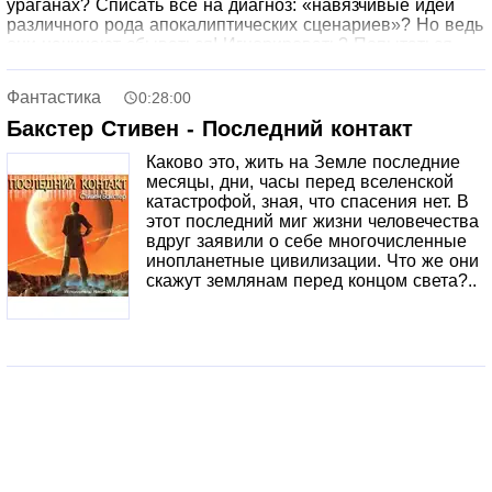
ураганах? Списать все на диагноз: «навязчивые идеи
различного рода апокалиптических сценариев»? Но ведь
они начинают сбываться! Игнорировать? Попытаться
спасти?.. А Бетани уже предрекает: «Двенадцатого
октября — конец света».
Фантастика
0:28:00
Бакстер Стивен - Последний контакт
Каково это, жить на Земле последние
месяцы, дни, часы перед вселенской
катастрофой, зная, что спасения нет. В
этот последний миг жизни человечества
вдруг заявили о себе многочисленные
инопланетные цивилизации. Что же они
скажут землянам перед концом света?..