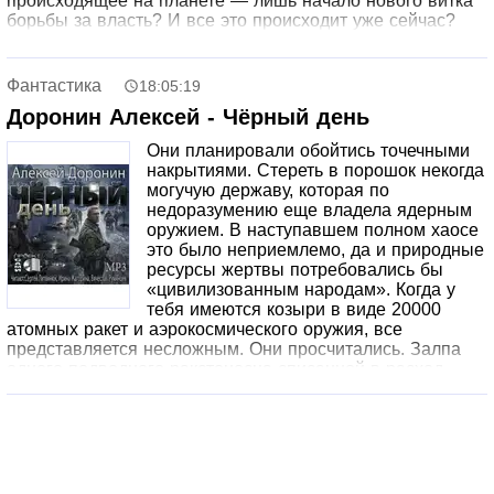
происходящее на планете — лишь начало нового витка
борьбы за власть? И все это происходит уже сейчас?
Фантастика
18:05:19
Доронин Алексей - Чёрный день
Они планировали обойтись точечными
накрытиями. Стереть в порошок некогда
могучую державу, которая по
недоразумению еще владела ядерным
оружием. В наступавшем полном хаосе
это было неприемлемо, да и природные
ресурсы жертвы потребовались бы
«цивилизованным народам». Когда у
тебя имеются козыри в виде 20000
атомных ракет и аэрокосмического оружия, все
представляется несложным. Они просчитались. Залпа
одного подводного ракетоносца списанной в расход
державы хватило, чтобы отплатить агрессору сполна.
Это было только начало. Никто не предполагал, что
теория «ядерной зимы», которую все считали мифом,
окажется верна. И живые позавидуют мертвым, погибая
от холода и голода во мраке бесконечной ночи. Но эта
книга не о битвах сверхдержав, не о ракетах и