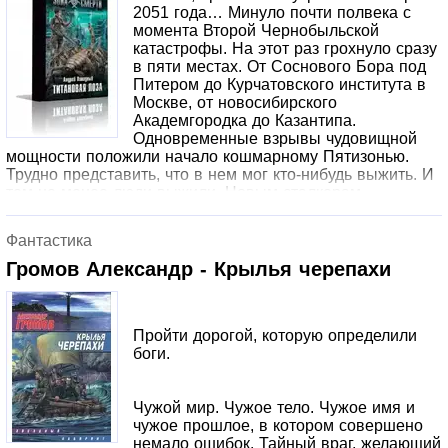
2051 года… Минуло почти полвека с
момента Второй Чернобыльской
катастрофы. На этот раз грохнуло сразу
в пяти местах. От Соснового Бора под
Питером до Курчатовского института в
Москве, от новосибирского
Академгородка до Казантипа.
Одновременные взрывы чудовищной
мощности положили начало кошмарному Пятизонью.
Трудно представить, что в нем мог кто-нибудь выжить. И
тем не менее люди выжили. Новым сталкерам
противостояли не только мутанты и аномалии, но и
бездушные порождения суперсовременных технологий.
Фантастика
Механоиды и сталтехи, автоны и перекати-зоны –
истинные обитатели Пустоши. Этот мир принадлежит им,
Громов Александр - Крылья черепахи
и без боя они его не уступят. Но отчаянная девушка-
сталкер Дарлинг – позывной «Титановая Лоза» – не из
тех, кто отступает перед трудностями…
Пройти дорогой, которую определили
боги.
Чужой мир. Чужое тело. Чужое имя и
чужое прошлое, в котором совершено
немало ошибок. Тайный враг, желающий