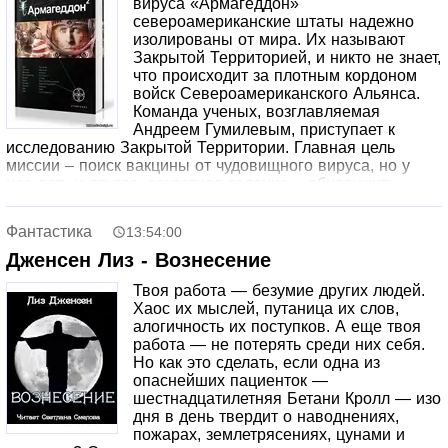
вируса «Армагеддон»
против Хозяев пастухами человеческого стада. Тем
североамериканские штаты надежно
самым «засадным полком», который способен
изолированы от мира. Их называют
переломить ход битвы. Их цель, их мечта, их надежда —
Закрытой Территорией, и никто не знает,
ни много ни мало освобождение человечества…
что происходит за плотным кордоном
войск Североамериканского Альянса.
Команда ученых, возглавляемая
Андреем Гумилевым, приступает к
исследованию Закрытой Территории. Главная цель
миссии – поиск вакцины от чудовищного вируса, но у
нее есть и другое, секретное задание – обнаружить
таинственную «Зону 51», где американские военные
хранили тела инопланетян и их летательные аппараты.
Фантастика
13:54:00
Именно туда, на бывшую авиабазу ВВС США «Неллис»,
в недрах которой расположена «Зона 51», приводит
Дженсен Лиз - Вознесение
судьба и вырвавшихся из жуткого города Солт-Лейк-
Твоя работа — безумие других людей.
Сити хоккеиста Ростислава Шибанова, фотомодель
Хаос их мыслей, путаница их слов,
Атику, тринадцатилетнюю кинозвезду Мидори и
алогичность их поступков. А еще твоя
чернокожего рэпера по имени Профессор Джей-Ти…
работа — не потерять среди них себя.
Но как это сделать, если одна из
опаснейших пациенток —
шестнадцатилетняя Бетани Кролл — изо
дня в день твердит о наводнениях,
пожарах, землетрясениях, цунами и