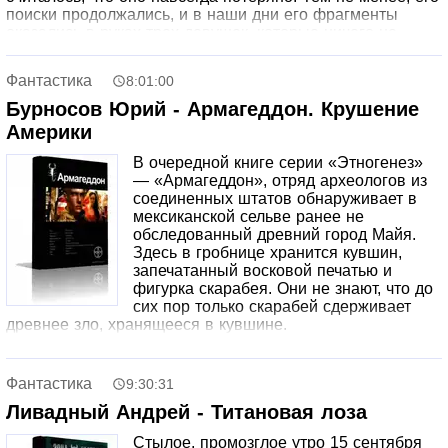
поиски продолжались, и в наши дни его фрагменты
оказались в руках трех девушек, которые ничего не
подозревали. Теперь преследуемые теми, кто желает
заполучить его мощь, они становятся ключевыми
Фантастика
8:01:00
фигурами в этой истории.
Бурносов Юрий - Армагеддон. Крушение
Америки
В очередной книге серии «Этногенез»
— «Армагеддон», отряд археологов из
соединенных штатов обнаруживает в
мексиканской сельве ранее не
обследованный древний город Майя.
Здесь в гробнице хранится кувшин,
запечатанный восковой печатью и
фигурка скарабея. Они не знают, что до
сих пор только скарабей сдерживает
древнее зло, хранящееся в кувшине.
Фантастика
9:30:31
Ливадный Андрей - Титановая лоза
Стылое, промозглое утро 15 сентября