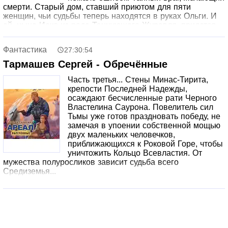
смерти. Старый дом, ставший приютом для пяти
женщин, чьи судьбы теперь находятся в руках Ольги. И
ей, ныне Иоко из рода Танцующего Журавля, придется
сделать многое.
Выжить. Исправить чужие и собственные ошибки.
Фантастика
27:30:54
Пройти дорогой, которую определили боги. И, быть
может, получить право на счастье.
Тармашев Сергей - Обречённые
Часть третья... Стены Минас-Тирита,
крепости Последней Надежды,
осаждают бесчисленные рати Черного
Властелина Саурона. Повелитель сил
Тьмы уже готов праздновать победу, не
замечая в упоении собственной мощью
двух маленьких человечков,
приближающихся к Роковой Горе, чтобы
уничтожить Кольцо Всевластия. От
мужества полуросликов зависит судьба всего
Средиземья...