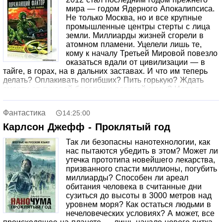
войдут в анналы английской литературы? А между тем
мира — годом Ядерного Апокалипсиса.
именно это и произошло, ибо они ознаменовали собой
Не только Москва, но и все крупные
рождение знаменитой пары: Дживса и Берти Вустера.
промышленные центры стерты с лица
«Теперь, когда я столько всего о нем написал,— отметит
земли. Миллиарды жизней сгорели в
Вудхаус спустя полвека, — кажется забавным, как тихо и
атомном пламени. Уцелели лишь те,
незаметно вошел Дживс в мою жизнь... Я краснею от
кому к началу Третьей Мировой повезло
мысли, что во время нашей первой встречи я обошелся
оказаться вдали от цивилизации — в
с ним столь бесцеремонно».
тайге, в горах, на в дальних заставах. И что им теперь
делать? Оплакивать погибших? Пить горькую? Ждать
смерти от лучевой болезни и ядерной зимы? Идти в
услужение к бандитам, дорвавшимся к власти? Резать
глотки за горсть патронов, банку консервов, ампулу
Фантастика
14:25:00
обезболивающего? Опуститься, одичать, озвереть?
Пустить себе пулю в лоб? Или сцепить зубы и жить всем
Карлсон Джефф - Проклятый год
смертям назло, спасая тех, кого еще можно спасти, и
Так ли безопасны нанотехнологии, как
оставаясь людьми даже в атомном аду…
нас пытаются убедить в этом? Может ли
утечка прототипа новейшего лекарства,
призванного спасти миллионы, погубить
миллиарды? Способен ли ареал
обитания человека в считанные дни
сузиться до высоты в 3000 метров над
уровнем моря? Как остаться людьми в
нечеловеческих условиях? А может, все