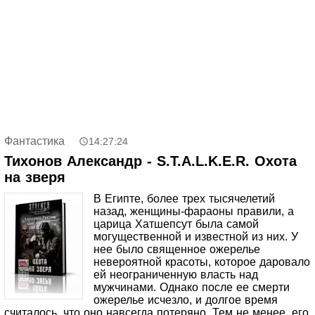
подлодках. Она не про войну, а про мир. Тот новый мир,
где каждый прожитый день – чудо, где хороший сосед –
мертвый сосед, где цена жизни равна банке тушенки. Тут
нет крутых спецназовцев, которые спасают Родину,
небрежно отстреливая врагов. Нет мутантов и
сталкеров. Только суровая правда жизни после смерти
цивилизации – жизни простых людей, затянутых в
водоворот роковых событий. Они и думать не могли,
каким будет их «завтра». Теперь им предстоит окунуться
в огненный и ледяной ад, пройти среди гор трупов и рек
крови. Чтобы выжить… даже если не знаешь, зачем.
Фантастика
14:27:24
Тихонов Александр - S.T.A.L.K.E.R. Охота
на зверя
В Египте, более трех тысячелетий
назад, женщины-фараоны правили, а
царица Хатшепсут была самой
могущественной и известной из них. У
нее было священное ожерелье
невероятной красоты, которое даровало
ей неограниченную власть над
мужчинами. Однако после ее смерти
ожерелье исчезло, и долгое время
считалось, что оно навсегда потеряно. Тем не менее, его