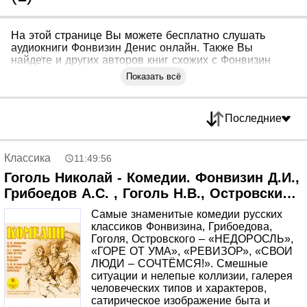
На этой странице Вы можете бесплатно слушать
аудиокниги Фонвизин Денис онлайн. Также Вы
найдете и других авторов книг схожих с Фонвизин
Денис
Показать всё
Последние
Классика
11:49:56
Гоголь Николай - Комедии. Фонвизин Д.И.,
Грибоедов А.С. , Гоголь Н.В., Островский
А.Н.
Самые знаменитые комедии русских
классиков Фонвизина, Грибоедова,
Гоголя, Островского – «НЕДОРОСЛЬ»,
«ГОРЕ ОТ УМА», «РЕВИЗОР», «СВОИ
ЛЮДИ – СОЧТЁМСЯ!». Смешные
ситуации и нелепые коллизии, галерея
человеческих типов и характеров,
сатирическое изображение быта и