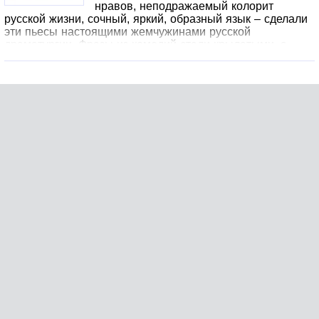
нравов, неподражаемый колорит
русской жизни, сочный, яркий, образный язык – сделали
эти пьесы настоящими жемчужинами русской
драматургии. Фразы из комедий стали крылатыми, а
имена героев – нарицательными. Д.И. Фонвизин.
Недоросль А.С. Грибоедов. Горе от ума Н.В. Гоголь.
Ревизор А.Н. Островский. Свои люди – сочтемся!