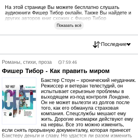
На этой странице Вы можете бесплатно слушать
аудиокниги Фишер Тибор онлайн. Также Вы найдете и
других авторов книг схожих с Фишер Тибор
Показать всё
Последние
Романы, стихи, проза
7:59:46
Фишер Тибор - Как править миром
Бакстер Стоун – хронический неудачник.
Режиссер и ветеран телестудий, он
испытывает серьезные проблемы в
выходящем из-под контроля Лондоне.
Он не может вылезти из долгов после
того, как его обманула страховая
компания. Спецслужбы мешают ему
жить. Дорогие иномарки действуют ему
на нервы. Все это можно изменить,
если снять прорывную документалку, которая принесет
Бакстеру деньги и славу. Но удастся ли разом изменить