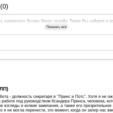
(0)
ь аудиокниги Эшлин Эверс онлайн. Также Вы найдете и др
Показать всё
ЛП)
та - должность секретаря в "Принс и Потс". Хотя я не ожи
 работе под руководством Ксандера Принса, человека, кот
 взгляды и колкие замечания, а также его презрительное 
то я не могла перенести, это момент, когда он запер нас в