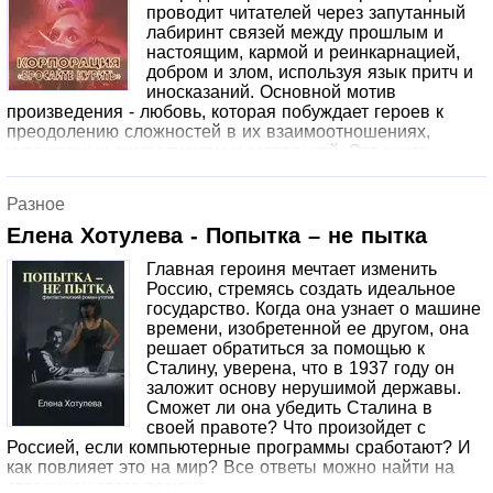
проводит читателей через запутанный
лабиринт связей между прошлым и
настоящим, кармой и реинкарнацией,
добром и злом, используя язык притч и
иносказаний. Основной мотив
произведения - любовь, которая побуждает героев к
преодолению сложностей в их взаимоотношениях,
украшенных символизмом и эзотерикой. Эта книга -
притча о бессмертной любви, воспоминаниях о прошлых
жизнях и о вечных проблемах добра и зла.
Разное
Елена Хотулева - Попытка – не пытка
Главная героиня мечтает изменить
Россию, стремясь создать идеальное
государство. Когда она узнает о машине
времени, изобретенной ее другом, она
решает обратиться за помощью к
Сталину, уверена, что в 1937 году он
заложит основу нерушимой державы.
Сможет ли она убедить Сталина в
своей правоте? Что произойдет с
Россией, если компьютерные программы сработают? И
как повлияет это на мир? Все ответы можно найти на
страницах этого романа.