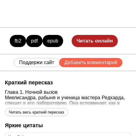
fb2
pdf
epub
Читать онлайн
Поддержи сайт
Добавить комментарий
Краткий пересказ
Глава 1. Ночной вызов
Миелисандра, рабыня и ученица мастера Редхарда,
спешит в его лабораторию. Она вспоминает, как в
пять лет была куплена на рынке рабов. В
Читать весь краткий пересказ
лаборатории мастер сообщает, что она станет
наследницей герцогини Нейтории де Роад и
отправится ко двору как фрейлина принцессы
Яркие цитаты
Сельминды.