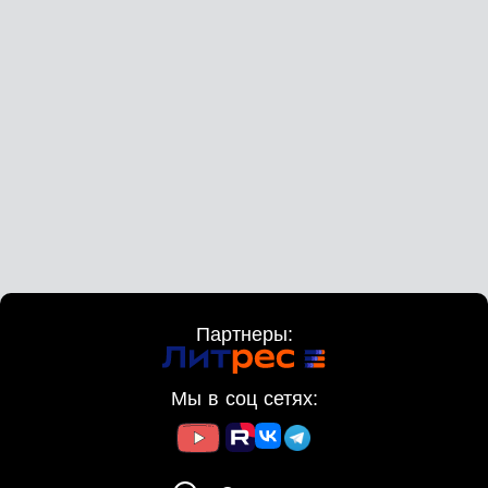
Глава 7. Разговор с мастером
Мастер поручает Миели шпионить за принцессой и
быть его глазами в Сменледере. Он даёт схемы
порталов для связи.
Глава 8. Осенние мысли
Миели размышляет о прошлом, слухах при дворе.
Лайна рассказывает о воровском опыте. Они
готовятся к отъезду.
Глава 9. Прощальный ужин
На ужине виконт ле Нарен просит назначить его
охранять принцессу. Миели спасает ситуацию, заявив,
что они любовники. Король откладывает решение.
Глава 10. Разговор с принцессой
Миели успокаивает Сельминду, убеждает её в выгоде
Партнеры:
брака. Ночью она варит зелье для принцессы. Мастер
снимает с неё проклятие и даёт защитный амулет.
Глава 11. Свадьба
Мы в соц сетях:
Принцесса прибывает в Сменледер. В храме Миели
замечает Темного принца Ринемара. Свадьба
проходит, король и королева уходят на брачное ложе.
Глава 12. Темный принц