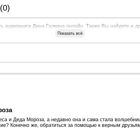
(0)
ь аудиокниги Дина Галкина онлайн. Также Вы найдете и др
Показать всё
роза
еса и Деда Мороза, а недавно она и сама стала волшебницей
ие? Конечно же, обратиться за помощью к верным друзьям,