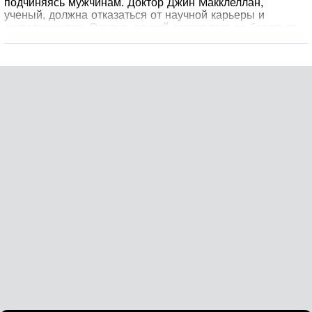
подчиняясь мужчинам. Доктор Джин Макклеллан,
ученый, должна отказаться от научной карьеры и
экспериментов. Однако, случай заставляет ее бороться
за возвращение голоса, как для себя, так и для своей
дочери и других женщин.