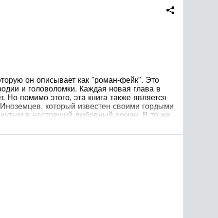
оторую он описывает как "роман-фейк". Это
родии и головоломки. Каждая новая глава в
. Но помимо этого, эта книга также является
й Иноземцев, который известен своими гордыми
янутым в настоящий любовный роман. В то же
т свое внутреннее состояние как "между
ерек. Он ощущает, что его душа находится в
обрел дочь, которая ненавидит его. Одна ночь
ое, он задается вопросом, нужно ли ему это.
тавляет свою новую книгу - "роман-фейк". Это
к роман-игра, пародия и головоломка. Главный
ратилась в настоящий любовный роман с
рошлое, но задает себе вопрос, нужно ли ему