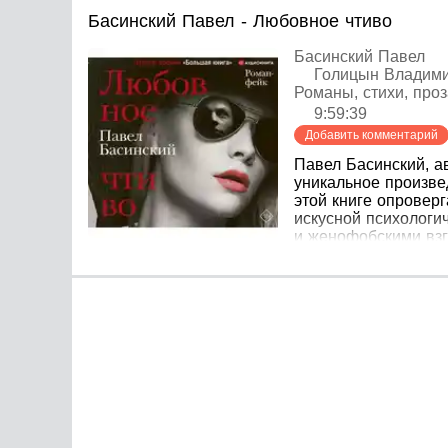
Басинский Павел - Любовное чтиво
Басинский Павел
Голицын Владим
Романы, стихи, проз
9:59:39
Добавить комментарий
Павел Басинский, ав
уникальное произве
этой книге опровер
искусной психологи
и женофобскими взг
время, его жизнь с
волком и собакой",
трепетном состояни
превратила известно
Общее описание: Па
уникальное произве
герой, писатель Ин
запутанной интриго
это. В целом, книга