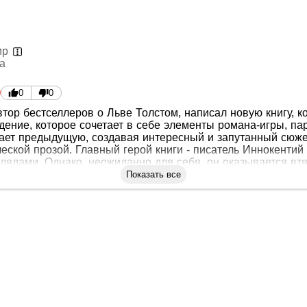
ир
а
0
0
тор бестселлеров о Льве Толстом, написал новую книгу, к
дение, которое сочетает в себе элементы романа-игры, па
гает предыдущую, создавая интересный и запутанный сюжет
ческой прозой. Главный герой книги - писатель Иннокенти
лядами. Однако, неожиданно для себя, он оказывается вт
тановится запутанной и полна интриг. Иннокентий описывае
Показать все
 что является народной метафорой для предрассветных сум
и. Он потерял любящую его женщину второй раз в жизни и 
го писателя в ничтожество. И хотя он вспомнил все прошл
вел Басинский, автор бестселлеров о Льве Толстом, предс
дение, которое сочетает в себе различные жанры, такие ка
нокентий Иноземцев, описывает свою жизнь, которая прев
й. Он ощущает зыбкое состояние души и вспоминает свое п
 представляет собой искусную психологическую прозу.