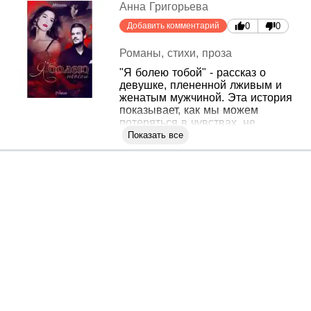
Анна Григорьева
Добавить комментарий
0
0
Романы, стихи, проза
"Я болею тобой" - рассказ о
девушке, плененной лживым и
женатым мужчиной. Эта история
показывает, как мы можем
потеряться в чувствах, не
задумываясь о последствиях. Она
Показать все
напоминает нам о необходимости
освободиться от токсичных
отношений и открыться для
светлого и радостного. Главная
героиня столкнется с множеством
испытаний, прежде чем поймет,
что настоящая любовь - это не
зависимость, а нечто совершенно
иное...