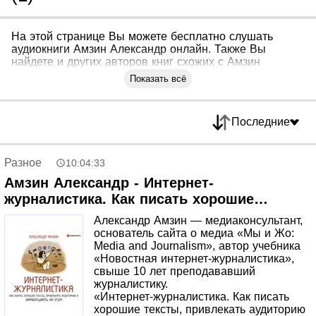
На этой странице Вы можете бесплатно слушать
аудиокниги Амзин Александр онлайн. Также Вы
найдете и других авторов книг схожих с Амзин
Александр
Показать всё
Последние
Разное
10:04:33
Амзин Александр - Интернет-
журналистика. Как писать хорошие
тексты, привлекать аудиторию и
Александр Амзин — медиаконсультант,
зарабатывать на этом.
основатель сайта о медиа «Мы и Жо:
Media and Journalism», автор учебника
«Новостная интернет-журналистика»,
свыше 10 лет преподававший
журналистику.
«Интернет-журналистика. Как писать
хорошие тексты, привлекать аудиторию