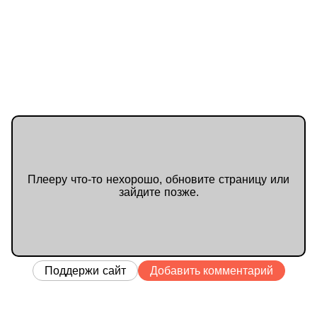
спичку не зажжет без помощи
слуг.
– Не говори так о брате! Он взял
в осаду важную крепость!
– Он взял в осаду обеденный
стол в своем шатре. На этом его
великие завоевания закончились.
– Ты!..
– Я не доверю принцессу никому!
Ты знаешь, насколько она ценная
невеста. Ее уже дважды
пытались похитить у меня из-под
носа. Либо ты отдаешь ее мне в
жены, либо я возьму свое силой.
Плееру что-то нехорошо, обновите страницу или
зайдите позже.
Поддержи сайт
Добавить комментарий