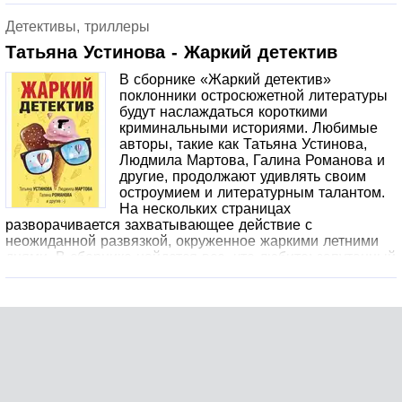
Детективы, триллеры
Татьяна Устинова - Жаркий детектив
В сборнике «Жаркий детектив»
поклонники остросюжетной литературы
будут наслаждаться короткими
криминальными историями. Любимые
авторы, такие как Татьяна Устинова,
Людмила Мартова, Галина Романова и
другие, продолжают удивлять своим
остроумием и литературным талантом.
На нескольких страницах
разворачивается захватывающее действие с
неожиданной развязкой, окруженное жаркими летними
днями. В сборнике найдется все, что любите: запутанный
сюжет, быстрое расследование и захватывающий финал.
Попробуйте разгадать увлекательную загадку раньше
всех!