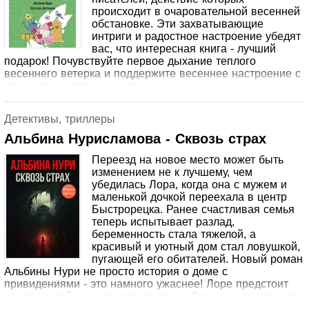
происходит в очаровательной весенней
обстановке. Эти захватывающие
интриги и радостное настроение убедят
вас, что интересная книга - лучший
подарок! Почувствуйте первое дыхание теплого
весеннего ветерка и поддержите весеннее настроение с
этими увлекательными рассказами.
Детективы, триллеры
Альбина Нурисламова - Сквозь страх
Переезд на новое место может быть
изменением не к лучшему, чем
убедилась Лора, когда она с мужем и
маленькой дочкой переехала в центр
Быстрорецка. Ранее счастливая семья
теперь испытывает разлад,
беременность стала тяжелой, а
красивый и уютный дом стал ловушкой,
пугающей его обитателей. Новый роман
Альбины Нури не просто история о доме с
привидениями - это намного ужаснее! Лоре предстоит
раскрыть тайну дома, спасти своих близких и узнать, что
в этом мире есть вещи, гораздо хуже смерти.