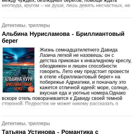
между чуждых, безлюдных берегов, помощи ждать
неоткуда, кругом – ни души, лишь девять несчастных, не
имеющих понятия, что происходит.Сумеет ли хоть кто-то
выбраться? Какая сила виновата в творящемся вокруг
кошмаре? Можно ли выжить, сохранив в себе человека?
Детективы, триллеры
И что произойдет, когда наступит девятый день?
Альбина Нурисламова - Бриллиантовый
берег
Жизнь семнадцатилетнего Давида
Лазича легкой не назовешь: он с
детства прикован к инвалидному креслу,
обездвижен и лишен способности
говорить. Лето ему предстоит провести
в отеле «Бриллиантовый берег» на
побережье Адриатики, и поначалу это
кажется отличной идеей: море, солнце,
вкусная еда и уютные номера.Однако
вскоре отель поворачивается к Давиду своей темной
стороной. Подросток не может никому рассказать о
своих подозрениях и страхах, но понимает:
«Бриллиантовый берег» — безжалостное место, полное
кошмаров. Здесь тьма проникает в души, и избежать
Детективы, триллеры
проклятия невозможно…Или способ вырваться все-таки
есть?
Татьяна Устинова - Романтика с