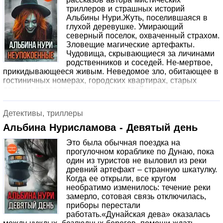
триллеров и страшных историй
Альбины Нури.Жуть, поселившаяся в
глухой деревушке. Умирающий
северный поселок, охваченный страхом.
Зловещие магические артефакты.
Чудовища, скрывающиеся за личинами
родственников и соседей. Не-мертвое,
прикидывающееся живым. Неведомое зло, обитающее в
гостиничных номерах, городских квартирах, старых
домах и подвалах, в новых микрорайонах и тихих
пригородах. Перед вами девятнадцать историй, каждая
из которых способна напугать и показать, каким
Детективы, триллеры
кошмаром может обернуться обычная жизнь.
Альбина Нурисламова - Девятый день
Это была обычная поездка на
прогулочном кораблике по Дунаю, пока
один из туристов не выловил из реки
древний артефакт – странную шкатулку.
Когда ее открыли, все кругом
необратимо изменилось: течение реки
замерло, сотовая связь отключилась,
приборы перестали
работать.«Дунайская дева» оказалась