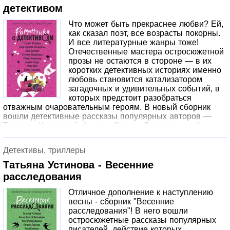
детективом
Что может быть прекраснее любви? Ей,
как сказал поэт, все возрасты покорны.
И все литературные жанры тоже!
Отечественные мастера остросюжетной
прозы не остаются в стороне — в их
коротких детективных историях именно
любовь становится катализатором
загадочных и удивительных событий, в
которых предстоит разобраться
отважным очаровательным героям. В новый сборник
вошли детективные рассказы популярных авторов —
Татьяны Устиновой, Анны и Сергея Литвиновых, Анны
Князевой и других известных писателей. Самые сильные
чувства и яркие эмоции на страницах этой
Детективы, триллеры
замечательной книги!
Татьяна Устинова - Весенние
расследования
Отличное дополнение к наступлению
весны - сборник "Весенние
расследования"! В него вошли
остросюжетные рассказы популярных
писателей, действие которых