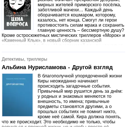
мирных жителей приморского посёлка,
заботливой мачехи… Каждый день
оборачивается кошмаром, которому,
казалось, нет конца. Смогут ли герои
противостоять силам мрака и сохранить
главную ценность – бессмертную душу?
Кроме остросюжетных мистических триллеров «Морок» и
«Каменный Клык», в новый сборник казанской
писательницы Альбины Нурисламовой вошли несколько
рассказов.
Детективы, триллеры
Альбина Нурисламова - Другой взгляд
В благополучной упорядоченной жизни
Киры неожиданно начинают
происходить загадочные события.
Привычный мир рушится день за днём:
у родных и знакомых меняются то
внешность, то имена; привычные
предметы становятся другими, а о
прошлых событиях не помнит никто,
кроме неё самой. Кира должна понять,
что же происходит. Это необходимо не только, чтобы
вернуться к прежней жизни, но и чтобы просто её