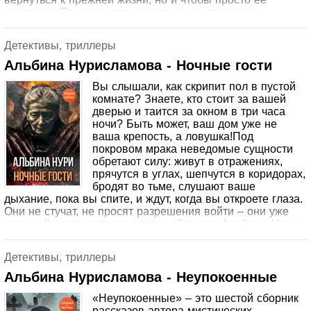
сохранить.Помимо остросюжетного мистического
триллера «Потерянные» в сборник произведений
казанской писательницы Альбины Нурисламовой вошла
Детективы, триллеры
подборка рассказов.
Альбина Нурисламова - Ночные гости
Вы слышали, как скрипит пол в пустой
комнате? Знаете, кто стоит за вашей
дверью и таится за окном в три часа
ночи? Быть может, ваш дом уже не
ваша крепость, а ловушка!Под
покровом мрака неведомые сущности
обретают силу: живут в отражениях,
прячутся в углах, шепчутся в коридорах,
бродят во тьме, слушают ваше
дыхание, пока вы спите, и ждут, когда вы откроете глаза.
Они не стучат, не просят разрешения войти – они уже
здесь…Каждая история нового сборника Альбины Нури
– это приглашение во мрак. Примите его, если
осмелитесь. Но помните: после знакомства с «Ночными
Детективы, триллеры
гостями» вы не сможете спокойно заснуть!
Альбина Нурисламова - Неупокоенные
«Неупокоенные» – это шестой сборник
рассказов автора мистических