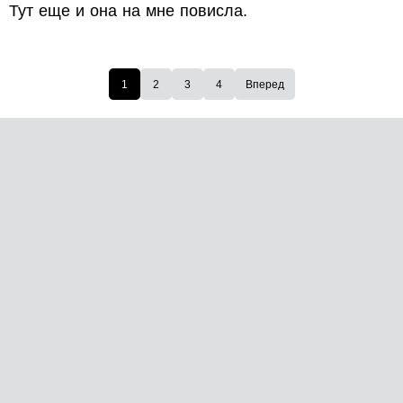
Тут еще и она на мне повисла.
1
2
3
4
Вперед