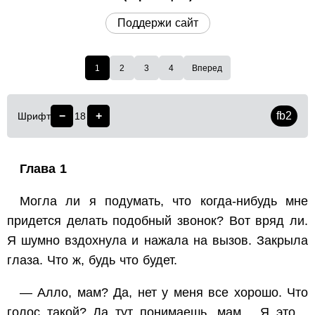
Поддержи сайт
1
2
3
4
Вперед
−
+
fb2
Шрифт
18
Глава 1
Могла ли я подумать, что когда-нибудь мне
придется делать подобный звонок? Вот вряд ли.
Я шумно вздохнула и нажала на вызов. Закрыла
глаза. Что ж, будь что будет.
— Алло, мам? Да, нет у меня все хорошо. Что
голос такой? Да тут понимаешь, мам… Я это…