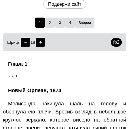
Поддержи сайт
1
2
3
4
Вперед
−
+
fb2
Шрифт
18
Глава 1
* * *
Новый Орлеан, 1874
Мелисанда накинула шаль на голову и
обернула ею плечи. Бросив взгляд в небольшое
круглое зеркало, которое висело на обратной
стороне двери, девушка натянула синий платок