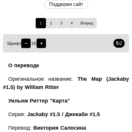
Поддержи сайт
1
2
3
4
Вперед
−
+
fb2
Шрифт
18
О переводе
Оригинальное название:
The Map (Jackaby
#1.5) by William Ritter
Уильям Риттер "Карта"
Серия:
Jackaby #1.5 / Джекаби #1.5
Перевод:
Виктория Салосина