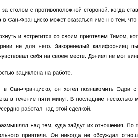
 за столом с противоположной стороной, когда ста
а в Сан-Франциско может оказаться именно тем, что
хнуть и встретится со своим приятелем Тимом, ко
рнии не для него. Закоренелый калифорниец пы
чувствовал себя на своем месте. Дэниел не мог вини
стью зациклена на работе.
я в Сан-Франциско, он хотел познакомить Одри 
ека в течение пяти минут. В последние несколько 
 усердно работал над этой сделкой.
размышлял над тем, куда зайдут их отношения. По п
кольного приятеля. Он никогда не обсуждал отн