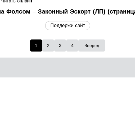
Читать онлайн
на Фолсом – Законный Эскорт (ЛП) (страница
Поддержи сайт
1
2
3
4
Вперед
t