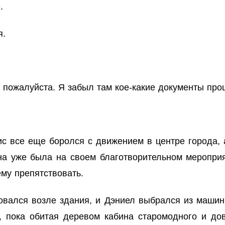
.
я.
 пожалуйста. Я забыл там кое-какие документы про
ис все еще боролся с движением в центре города, 
на уже была на своем благотворительном мероприят
ему препятствовать.
овался возле здания, и Дэниел выбрался из маши
й, пока обитая деревом кабина старомодного и д