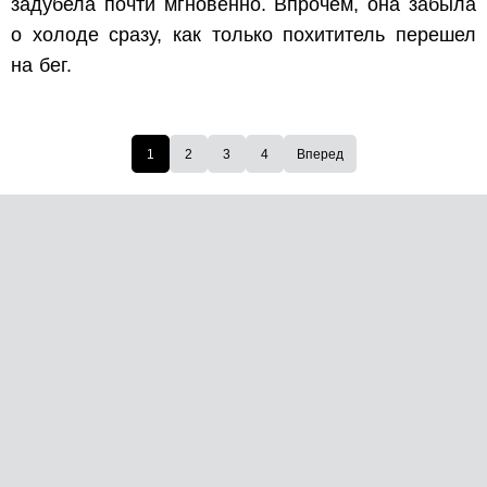
задубела почти мгновенно. Впрочем, она забыла
о холоде сразу, как только похититель перешел
на бег.
1
2
3
4
Вперед