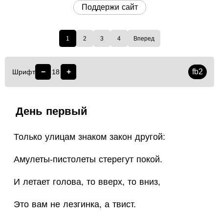
Поддержи сайт
1
2
3
4
Вперед
−
+
fb2
Шрифт
18
День первый
Только улицам знаком закон другой:
Амулеты-пистолеты стерегут покой.
И летает голова, то вверх, то вниз,
Это вам не лезгинка, а твист.