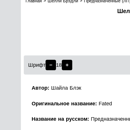
Главная
Шелли Брэдли
Предназначенные (ЛП
Шел
Шрифт
−
18
+
Автор:
Шайла Блэк
Оригинальное название:
Fated
Название на русском:
Предназначенны