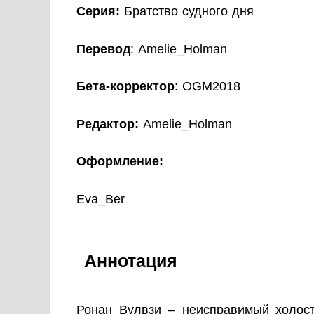
Серия
:
Братство судного дня
Перевод
: Amelie_Holman
Бета-корректор
: OGM2018
Редактор:
Amelie_Holman
Оформление:
Eva_Ber
Аннотация
Ронан Вулвзи – неисправимый холос