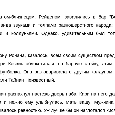
атом-близнецом, Рейденом, завалились в бар "В
 вида звуками и толпами разношерстного народа: 
ми и колдуньями. Однако, удивительным был тот
рону Ронана, казалось, всем своим существом пр
ри Кесвик облокотилась на барную стойку, этим
 футболка. Она разговаривала с другим колдуном,
али Тайнан Неизвестный.
ан распахнул настежь дверь паба. Кари на него да
за и нежно ему улыбнулась. Мать вашу! Мужчина 
ывалось ревностью. Уж лучше бы он наглотался кис