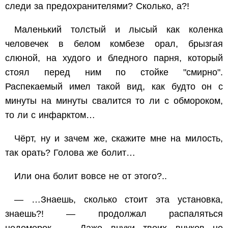
следи за предохранителями? Сколько, а?!
Маленький толстый и лысый как коленка
человечек в белом комбезе орал, брызгая
слюной, на худого и бледного парня, который
стоял перед ним по стойке "смирно".
Распекаемый имел такой вид, как будто он с
минуты на минуты свалится то ли с обмороком,
то ли с инфарктом…
Чёрт, ну и зачем же, скажите мне на милость,
так орать? Голова же болит…
Или она болит вовсе не от этого?..
— …Знаешь, сколько стоит эта установка,
знаешь?! — продолжал распаляться
недомерок. — Даже внуки твоих внуков не