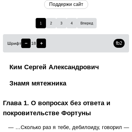
Поддержи сайт
1
2
3
4
Вперед
−
+
fb2
Шрифт
18
Ким Сергей Александрович
Знамя мятежника
Глава 1. О вопросах без ответа и
покровительстве Фортуны
— …Сколько раз я тебе, дебилоиду, говорил —