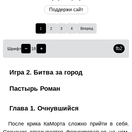
Поддержи сайт
1
2
3
4
Вперед
−
+
fb2
Шрифт
18
Игра 2. Битва за город
Пастырь Роман
Глава 1. Очнувшийся
После крика КаМорта сложно прийти в себя.