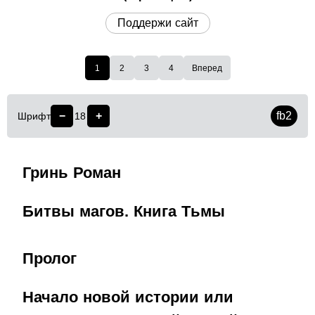
Поддержи сайт
1
2
3
4
Вперед
−
+
fb2
Шрифт
18
Гринь Роман
Битвы магов. Книга Тьмы
Пролог
Начало новой истории или