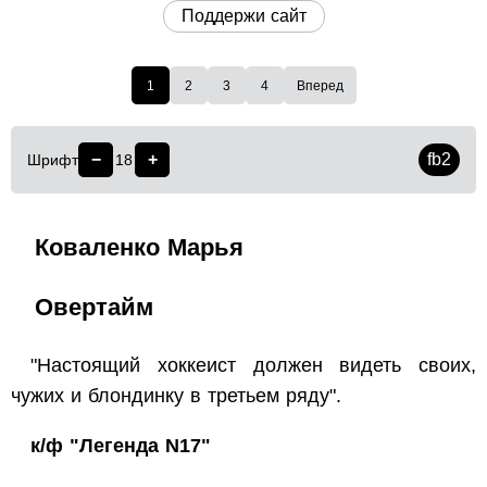
Поддержи сайт
1
2
3
4
Вперед
−
+
fb2
Шрифт
18
Коваленко Марья
Овертайм
"Настоящий хоккеист должен видеть своих,
чужих и блондинку в третьем ряду".
к/ф "Легенда N17"