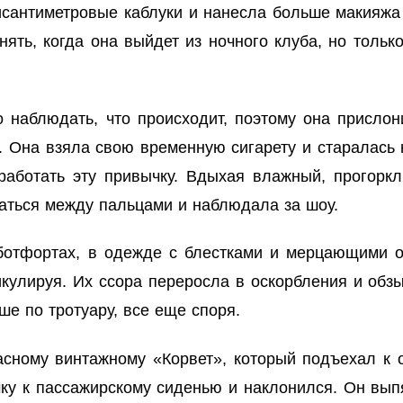
сантиметровые каблуки и нанесла больше макияжа
ять, когда она выйдет из ночного клуба, но только
 наблюдать, что происходит, поэтому она прислон
и. Она взяла свою временную сигарету и старалас
аработать эту привычку. Вдыхая влажный, прогорк
таться между пальцами и наблюдала за шоу.
ботфортах, в одежде с блестками и мерцающими от
икулируя. Их ссора переросла в оскорбления и обз
 по тротуару, все еще споря.
асному винтажному «Корвет», который подъехал к 
ку к пассажирскому сиденью и наклонился. Он выпя