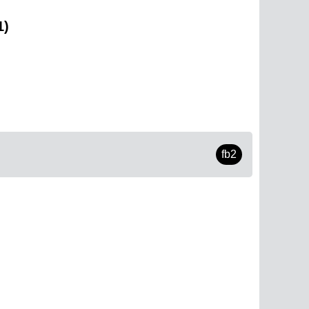
1)
fb2