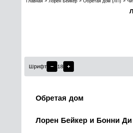
Главная
Лорен Бейкер
Обретая дом (ЛП)
Чи
Л
Шрифт
−
18
+
Обретая дом
Лорен Бейкер и Бонни Ди