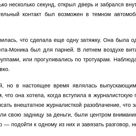
ько несколько секунд, открыл дверь и забрался вн
ительный контакт был возможен в темном автомоб
орилась, что сделала еще одну затяжку. Она была 
нта-Моника был для парней. В летнем воздухе вита
уппами, или прогуливались по тротуарам. Наблюда
вко.
ой, но в настоящее время являлась выпускающим
, что она хотела, когда вступила в журналистскую
исать внештатное журналисткой разоблачение, что з
ли свою задницу за деньги, были центром внимания
то — подойти к одному из них и завязать разговор, н