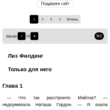
Поддержи сайт
1
2
3
4
Вперед
−
+
fb2
Шрифт
18
Лиз Филдинг
Только для него
Глава 1
— Что так расстроило Майлза? —
недоумевала Наташа Гордон. — Я ехала