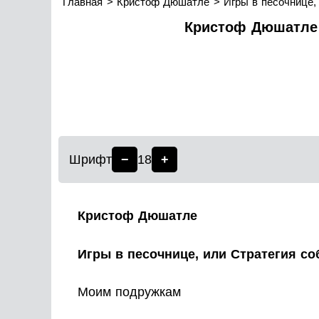
Главная
Кристоф Дюшатле
Игры в песочнице,
Кристоф Дюшатле –
Шрифт
−
18
+
Кристоф Дюшатле
Игры в песочнице, или Стратегия со
Моим подружкам