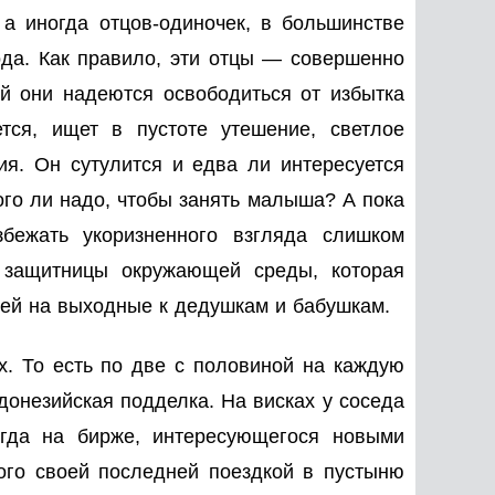
 а иногда отцов-одиночек, в большинстве
ода. Как правило, эти отцы — совершенно
ой они надеются освободиться от избытка
тся, ищет в пустоте утешение, светлое
ия. Он сутулится и едва ли интересуется
ого ли надо, чтобы занять малыша? А пока
збежать укоризненного взгляда слишком
 защитницы окружающей среды, которая
тей на выходные к дедушкам и бабушкам.
х. То есть по две с половиной на каждую
донезийская подделка. На висках у соседа
огда на бирже, интересующегося новыми
ого своей последней поездкой в пустыню