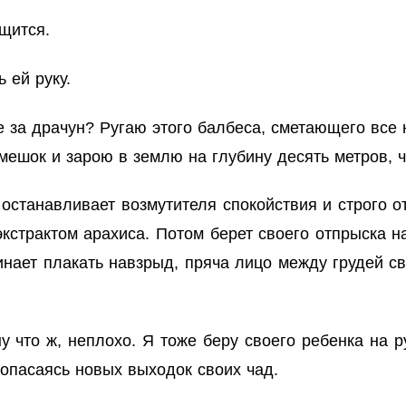
щится.
 ей руку.
 за драчун? Ругаю этого балбеса, сметающего все 
 мешок и зарою в землю на глубину десять метров, 
станавливает возмутителя спокойствия и строго о
кстрактом арахиса. Потом берет своего отпрыска на
инает плакать навзрыд, пряча лицо между грудей с
 что ж, неплохо. Я тоже беру своего ребенка на ру
пасаясь новых выходок своих чад.