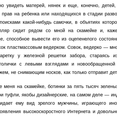
 увидеть матерей, нянек и еще, конечно, детей,
 прав на ребенка или находящихся в стадии разв
оисками какой-нибудь самочки, в объятиях котор
пляр сидит рядом со мной на скамейке и, каже
е, способное вывести его из оцепенелого состоян
сок пластмассовым ведерком. Совок, ведерко — мн
аретку у железной решетки забора, стараясь и
католички с левыми взглядами и новообращенной
жем, не снимающим носков, как только отправит де
е меня на скамейке, ботинки за пять тысяч зелены
вои туфли, якобы дизайнерские, на самом деле — ин
ридает ему вид зрелого мужчины, играющего ин
оявления высокоскоростного Интернета и довольн