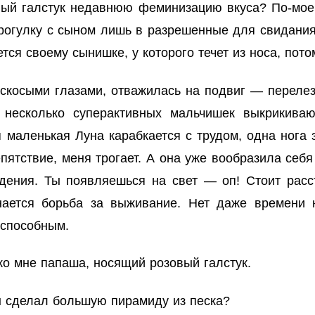
вый галстук недавнюю феминизацию вкуса? По-моем
рогулку с сыном лишь в разрешенные для свидания 
ся своему сынишке, у которого течет из носа, пото
аскосыми глазами, отважилась на подвиг — переле
 несколько суперактивных мальчишек выкрикиваю
маленькая Луна карабкается с трудом, одна нога 
пятствие, меня трогает. А она уже вообразила себ
дения. Ты появляешься на свет — оп! Стоит расст
инается борьба за выживание. Нет даже времени 
еспособным.
о мне папаша, носящий розовый галстук.
н сделал большую пирамиду из песка?