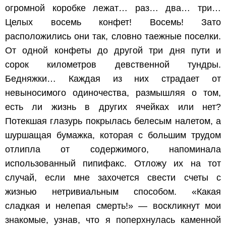
огромной коробке лежат… раз… два… три…
Целых восемь конфет! Восемь! Зато
расположились они так, словно таежные поселки.
От одной конфеты до другой три дня пути и
сорок километров девственной тундры.
Бедняжки… Каждая из них страдает от
невыносимого одиночества, размышляя о том,
есть ли жизнь в других ячейках или нет?
Потекшая глазурь покрылась белесым налетом, а
шуршащая бумажка, которая с большим трудом
отлипла от содержимого, напоминала
использованный пипифакс. Отложу их на тот
случай, если мне захочется свести счеты с
жизнью нетривиальным способом. «Какая
сладкая и нелепая смерть!» — воскликнут мои
знакомые, узнав, что я поперхнулась каменной