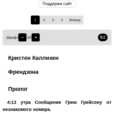
Поддержи сайт
1
2
3
4
Вперед
−
+
fb2
Шрифт
18
Кристен Каллихен
Френдзона
Пролог
4:13 утра Сообщение Грею Грейсону от
незнакомого номера.