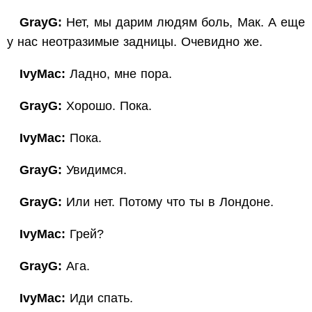
GrayG:
Нет, мы дарим людям боль, Мак. А еще
у нас неотразимые задницы. Очевидно же.
IvyMac:
Ладно, мне пора.
GrayG:
Хорошо. Пока.
IvyMac:
Пока.
GrayG:
Увидимся.
GrayG:
Или нет. Потому что ты в Лондоне.
IvyMac:
Грей?
GrayG:
Ага.
IvyMac:
Иди спать.