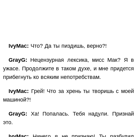
IvyMac:
Что? Да ты пиздишь, верно?!
GrayG:
Нецензурная лексика, мисс Мак? Я в
ужасе. Продолжите в таком духе, и мне придется
прибегнуть ко всяким непотребствам.
IvyMac:
Грей! Что за хрень ты творишь с моей
машиной?!
GrayG:
Ха! Попалась. Тебя надули. Признай
это.
IvyMac:
Ничего я не признаю! Ты разбудил